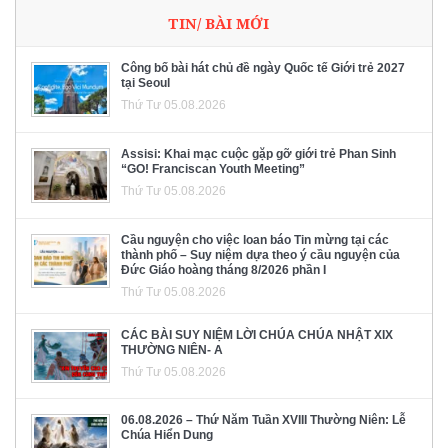
TIN/ BÀI MỚI
Công bố bài hát chủ đề ngày Quốc tế Giới trẻ 2027
tại Seoul
Thứ Tư 05.08.2026
Assisi: Khai mạc cuộc gặp gỡ giới trẻ Phan Sinh
“GO! Franciscan Youth Meeting”
Thứ Tư 05.08.2026
Cầu nguyện cho việc loan báo Tin mừng tại các
thành phố – Suy niệm dựa theo ý cầu nguyện của
Đức Giáo hoàng tháng 8/2026 phần I
Thứ Tư 05.08.2026
CÁC BÀI SUY NIỆM LỜI CHÚA CHÚA NHẬT XIX
THƯỜNG NIÊN- A
Thứ Tư 05.08.2026
06.08.2026 – Thứ Năm Tuần XVIII Thường Niên: Lễ
Chúa Hiển Dung