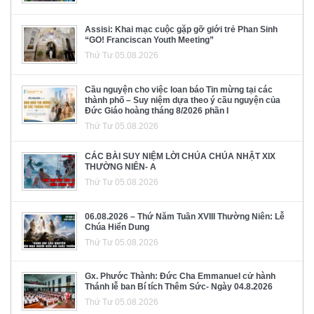
Assisi: Khai mạc cuộc gặp gỡ giới trẻ Phan Sinh
“GO! Franciscan Youth Meeting”
Thứ Tư 05.08.2026
Cầu nguyện cho việc loan báo Tin mừng tại các
thành phố – Suy niệm dựa theo ý cầu nguyện của
Đức Giáo hoàng tháng 8/2026 phần I
Thứ Tư 05.08.2026
CÁC BÀI SUY NIỆM LỜI CHÚA CHÚA NHẬT XIX
THƯỜNG NIÊN- A
Thứ Tư 05.08.2026
06.08.2026 – Thứ Năm Tuần XVIII Thường Niên: Lễ
Chúa Hiển Dung
Thứ Tư 05.08.2026
Gx. Phước Thành: Đức Cha Emmanuel cử hành
Thánh lễ ban Bí tích Thêm Sức- Ngày 04.8.2026
Thứ Tư 05.08.2026