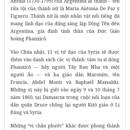
Antula
(1730-1799) của Argentina là thánh – tên
rửa tội của thánh nữ là Maria Antonia De Paz y
Figuero. Thánh nữ là một nhân vật nổi tiếng đã
mang linh đạo của đấng sáng lập Dòng Tên đến
Argentina, gia đình tinh thần của Đức Giáo
hoàng Phanxicô.
Vào Chúa nhật, 11 vị tử đạo của Syria sẽ được
thêm vào danh sách các vị thánh: tám tu sĩ dòng
Phanxicô — bảy người Tây Ban Nha và một
người Áo — và ba giáo dân Maronite, tên
Francis, Abdel Mooti và Raphaël Massabki.
Những vị này bị giết vào ngày 9 và 10 tháng 7
năm 1860, tại Damascus trong cuộc nổi loạn của
dân quân Druze chống lại người Kitô giáo ở Li
Băng và Syria.
Những “vị chân phước” khác được phong thánh