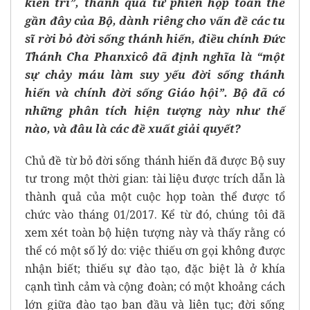
kiên trì”, thành quả từ phiên họp toàn thể
gần đây của Bộ, dành riêng cho vấn đề các tu
sĩ rời bỏ đời sống thánh hiến, điều chính Đức
Thánh Cha Phanxicô đã định nghĩa là “một
sự chảy máu làm suy yếu đời sống thánh
hiến và chính đời sống Giáo hội”. Bộ đã có
những phân tích hiện tượng này như thế
nào, và đâu là các đề xuất giải quyết?
Chủ đề từ bỏ đời sống thánh hiến đã được Bộ suy
tư trong một thời gian: tài liệu được trích dẫn là
thành quả của một cuộc họp toàn thể được tổ
chức vào tháng 01/2017. Kể từ đó, chúng tôi đã
xem xét toàn bộ hiện tượng này và thấy rằng có
thể có một số lý do: việc thiếu ơn gọi không được
nhận biết; thiếu sự đào tạo, đặc biệt là ở khía
cạnh tình cảm và cộng đoàn; có một khoảng cách
lớn giữa đào tạo ban đầu và liên tục; đời sống