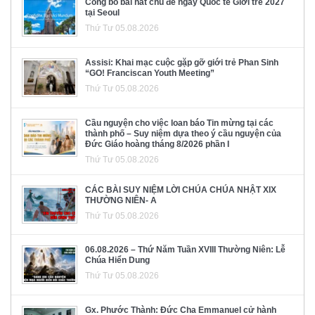
Công bố bài hát chủ đề ngày Quốc tế Giới trẻ 2027
tại Seoul
Thứ Tư 05.08.2026
Assisi: Khai mạc cuộc gặp gỡ giới trẻ Phan Sinh
“GO! Franciscan Youth Meeting”
Thứ Tư 05.08.2026
Cầu nguyện cho việc loan báo Tin mừng tại các
thành phố – Suy niệm dựa theo ý cầu nguyện của
Đức Giáo hoàng tháng 8/2026 phần I
Thứ Tư 05.08.2026
CÁC BÀI SUY NIỆM LỜI CHÚA CHÚA NHẬT XIX
THƯỜNG NIÊN- A
Thứ Tư 05.08.2026
06.08.2026 – Thứ Năm Tuần XVIII Thường Niên: Lễ
Chúa Hiển Dung
Thứ Tư 05.08.2026
Gx. Phước Thành: Đức Cha Emmanuel cử hành