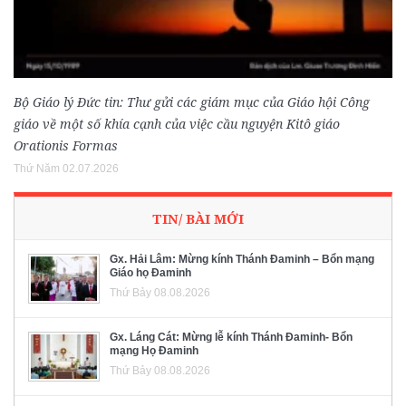
Bộ Giáo lý Đức tin: Thư gửi các giám mục của Giáo hội Công
giáo về một số khía cạnh của việc cầu nguyện Kitô giáo
Orationis Formas
Thứ Năm 02.07.2026
TIN/ BÀI MỚI
Gx. Hải Lâm: Mừng kính Thánh Đaminh – Bổn mạng
Giáo họ Đaminh
Thứ Bảy 08.08.2026
Gx. Láng Cát: Mừng lễ kính Thánh Đaminh- Bổn
mạng Họ Đaminh
Thứ Bảy 08.08.2026