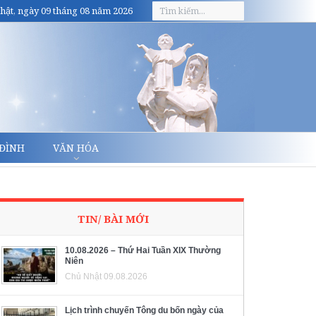
hật, ngày 09 tháng 08 năm 2026
 ĐÌNH
VĂN HÓA
TIN/ BÀI MỚI
10.08.2026 – Thứ Hai Tuần XIX Thường
Niên
Chủ Nhật 09.08.2026
Lịch trình chuyến Tông du bốn ngày của