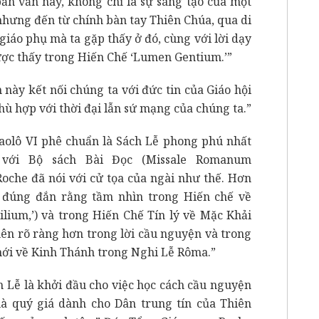
ản văn này, không chỉ là sự sáng tạo của một
 nhưng đến từ chính bàn tay Thiên Chúa, qua di
iáo phụ mà ta gặp thấy ở đó, cùng với lời dạy
ược thấy trong Hiến Chế ‘Lumen Gentium.’”
này kết nối chúng ta với đức tin của Giáo hội
hù hợp với thời đại lẫn sứ mạng của chúng ta.”
olô VI phê chuẩn là Sách Lễ phong phú nhất
với Bộ sách Bài Đọc (Missale Romanum
oche đã nói với cử tọa của ngài như thế. Hơn
h đúng đắn rằng tầm nhìn trong Hiến chế về
lium,’) và trong Hiến Chế Tín lý về Mặc Khải
nên rõ ràng hơn trong lời cầu nguyện và trong
 mới về Kinh Thánh trong Nghi Lễ Rôma.”
h Lễ là khởi đầu cho việc học cách cầu nguyện
à quý giá dành cho Dân trung tín của Thiên