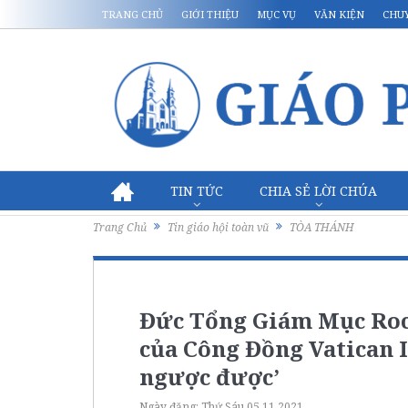
TRANG CHỦ
GIỚI THIỆU
MỤC VỤ
VĂN KIỆN
CHU
TIN TỨC
CHIA SẺ LỜI CHÚA
Trang Chủ
Tin giáo hội toàn vũ
TÒA THÁNH
Đức Tổng Giám Mục Roch
của Công Đồng Vatican I
ngược được’
Ngày đăng:
Thứ Sáu 05.11.2021