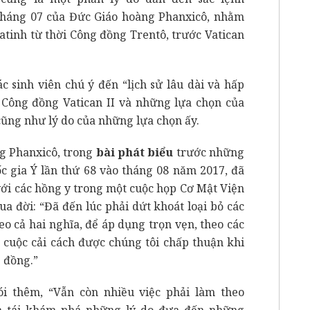
tháng 07 của Đức Giáo hoàng Phanxicô, nhằm
atinh từ thời Công đồng Trentô, trước Vatican
 sinh viên chú ý đến “lịch sử lâu dài và hấp
Công đồng Vatican II và những lựa chọn của
cũng như lý do của những lựa chọn ấy.
g Phanxicô, trong
bài phát biểu
trước những
 gia Ý lần thứ 68 vào tháng 08 năm 2017, đã
với các hồng y trong một cuộc họp Cơ Mật Viện
ua đời: “Đã đến lúc phải dứt khoát loại bỏ các
eo cả hai nghĩa, để áp dụng trọn vẹn, theo các
 cuộc cải cách được chúng tôi chấp thuận khi
 đồng.”
i thêm, “Vẫn còn nhiều việc phải làm theo
h tái khám phá những lý do đưa đến những