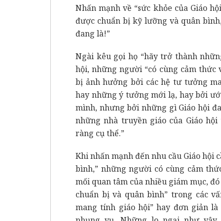
Nhấn mạnh về “sức khỏe của Giáo hội,
được chuẩn bị kỹ lưỡng và quân bình
đang là!”
Ngài kêu gọi họ “hãy trở thành nhữn
hội, những người “có cùng cảm thức v
bị ảnh hưởng bởi các hệ tư tưởng ma
hay những ý tưởng mới lạ, hay bởi ư
mình, nhưng bởi những gì Giáo hội đa
những nhà truyền giáo của Giáo hội 
ràng cụ thể.”
Khi nhấn mạnh đến nhu cầu Giáo hội c
bình,” những người có cùng cảm thứ
mối quan tâm của nhiều giám mục, đó 
chuẩn bị và quân bình” trong các vấ
mang tính giáo hội” hay đơn giản là 
phụng vụ. Những lo ngại như vậy 