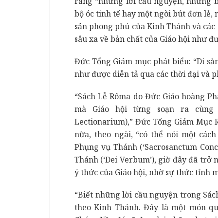
rằng “những lời cầu nguyện, những b
bộ óc tinh tế hay một ngòi bút đơn lẻ,
sản phong phú của Kinh Thánh và các g
sâu xa về bản chất của Giáo hội như đ
Đức Tổng Giám mục phát biểu: “Di sản 
như được diễn tả qua các thời đại và p
“Sách Lễ Rôma do Đức Giáo hoàng Pha
mà Giáo hội từng soạn ra cùng 
Lectionarium),” Đức Tổng Giám Mục R
nữa, theo ngài, “có thể nói một các
Phụng vụ Thánh (‘Sacrosanctum Conci
Thánh (‘Dei Verbum’), giờ đây đã trở 
ý thức của Giáo hội, nhờ sự thức tỉnh
“Biết những lời cầu nguyện trong Sác
theo Kinh Thánh. Đây là một món qu