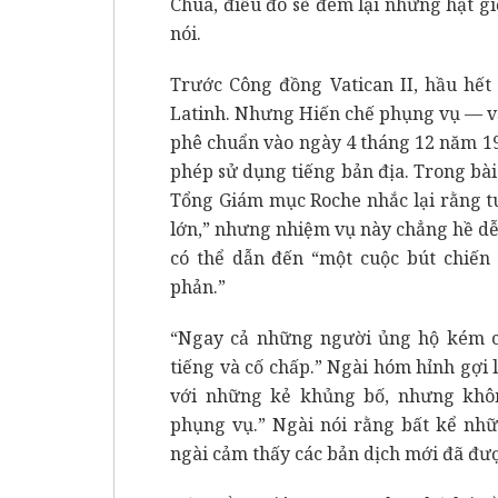
Chúa, điều đó sẽ đem lại những hạt 
nói.
Trước Công đồng Vatican II, hầu hết
Latinh. Nhưng Hiến chế phụng vụ — v
phê chuẩn vào ngày 4 tháng 12 năm 19
phép sử dụng tiếng bản địa. Trong bà
Tổng Giám mục Roche nhắc lại rằng tu
lớn,” nhưng nhiệm vụ này chẳng hề dễ 
có thể dẫn đến “một cuộc bút chiến
phản.”
“Ngay cả những người ủng hộ kém cỏi
tiếng và cố chấp.” Ngài hóm hỉnh gợi 
với những kẻ khủng bố, nhưng khô
phụng vụ.” Ngài nói rằng bất kể nhữ
ngài cảm thấy các bản dịch mới đã đượ