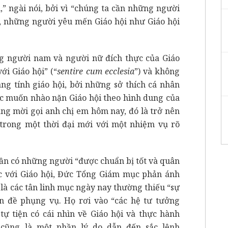
” ngài nói, bởi vì “chúng ta cần những người
, những người yêu mến Giáo hội như Giáo hội
g người nam và người nữ đích thực của Giáo
ới Giáo hội” (“
sentire cum ecclesia
”) và không
ng tính giáo hội, bởi những sở thích cá nhân
ớc muốn nhào nặn Giáo hội theo hình dung của
ng mời gọi anh chị em hôm nay, đó là trở nên
trong một thời đại mới với một nhiệm vụ rõ
ần có những người “được chuẩn bị tốt và quân
c với Giáo hội, Đức Tổng Giám mục phản ánh
là các tân linh mục ngày nay thường thiếu “sự
n đề phụng vụ. Họ rơi vào “các hệ tư tưởng
tự tiện có cái nhìn về Giáo hội và thực hành
cũng là một phần lý do dẫn đến sắc lệnh