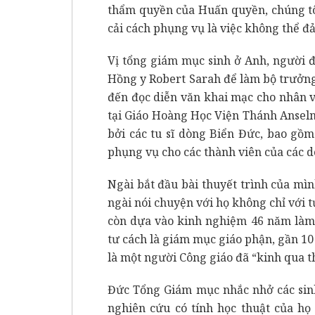
thẩm quyền của Huấn quyền, chúng tô
cải cách phụng vụ là việc không thể đ
Vị tổng giám mục sinh ở Anh, người 
Hồng y Robert Sarah để làm bộ trưởng
đến đọc diễn văn khai mạc cho nhân v
tại Giáo Hoàng Học Viện Thánh Ansel
bởi các tu sĩ dòng Biển Đức, bao gồ
phụng vụ cho các thành viên của các dò
Ngài bắt đầu bài thuyết trình của mìn
ngài nói chuyện với họ không chỉ với 
còn dựa vào kinh nghiệm 46 năm làm
tư cách là giám mục giáo phận, gần 10
là một người Công giáo đã “kinh qua th
Đức Tổng Giám mục nhắc nhở các sinh
nghiên cứu có tính học thuật của họ 