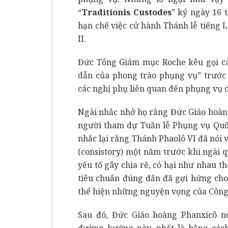
“
Traditionis Custodes
” ký ngày 16 
hạn chế việc cử hành Thánh lễ tiếng L
II.
Đức Tổng Giám mục Roche kêu gọi các
dẫn của phong trào phụng vụ” trước 
các nghị phụ liên quan đến phụng vụ 
Ngài nhắc nhở họ rằng Đức Giáo hoàn
người tham dự Tuần lễ Phụng vụ Quốc
nhắc lại rằng Thánh Phaolô VI đã nói 
(consistory) một năm trước khi ngài q
yếu tố gây chia rẽ, có hại như nhau th
tiêu chuẩn đúng đắn đã gợi hứng cho
thể hiện những nguyện vọng của Công
Sau đó, Đức Giáo hoàng Phanxicô nó
đường hướng này, nhất là bằng các