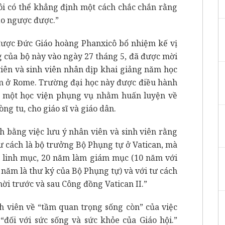
i có thể khẳng định một cách chắc chắn rằng
ảo ngược được.”
được Đức Giáo hoàng Phanxicô bổ nhiệm kế vị
 của bộ này vào ngày 27 tháng 5, đã được mời
iên và sinh viên nhân dịp khai giảng năm học
m ở Rome. Trường đại học này được điều hành
m một học viện phụng vụ nhằm huấn luyện về
ng tu, cho giáo sĩ và giáo dân.
h bằng việc lưu ý nhân viên và sinh viên rằng
tư cách là bộ trưởng Bộ Phụng tự ở Vatican, mà
 linh mục, 20 năm làm giám mục (10 năm với
 năm là thư ký của Bộ Phụng tự) và với tư cách
ời trước và sau Công đồng Vatican II.”
 viên về “tầm quan trọng sống còn” của việc
“đối với sức sống và sức khỏe của Giáo hội.”