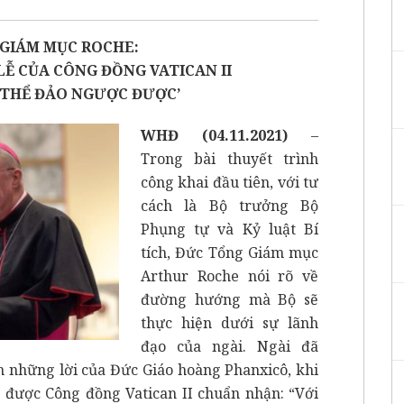
GIÁM MỤC ROCHE:
LỄ CỦA CÔNG ĐỒNG VATICAN II
 THỂ ĐẢO NGƯỢC ĐƯỢC’
WHĐ (04.11.2021)
–
Trong bài thuyết trình
công khai đầu tiên, với tư
cách là Bộ trưởng Bộ
Phụng tự và Kỷ luật Bí
tích, Đức Tổng Giám mục
Arthur Roche nói rõ về
đường hướng mà Bộ sẽ
thực hiện dưới sự lãnh
đạo của ngài. Ngài đã
ẫn những lời của Đức Giáo hoàng Phanxicô, khi
ã được Công đồng Vatican II chuẩn nhận: “Với