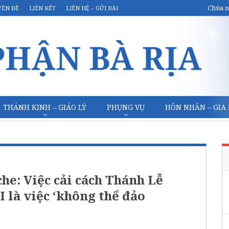
Chúa n
YÊN ĐỀ
LIÊN KẾT
LIÊN HỆ – GỬI BÀI
THÁNH KINH – GIÁO LÝ
PHỤNG VỤ
HÔN NHÂN – GIA
e: Việc cải cách Thánh Lễ
I là việc ‘không thể đảo