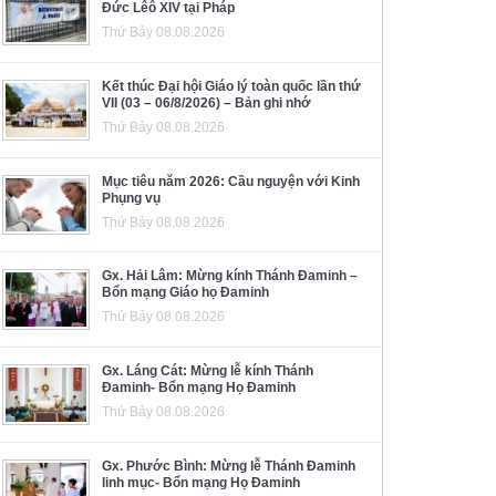
Đức Lêô XIV tại Pháp
Thứ Bảy 08.08.2026
Kết thúc Đại hội Giáo lý toàn quốc lần thứ
VII (03 – 06/8/2026) – Bản ghi nhớ
Thứ Bảy 08.08.2026
Mục tiêu năm 2026: Cầu nguyện với Kinh
Phụng vụ
Thứ Bảy 08.08.2026
Gx. Hải Lâm: Mừng kính Thánh Đaminh –
Bổn mạng Giáo họ Đaminh
Thứ Bảy 08.08.2026
Gx. Láng Cát: Mừng lễ kính Thánh
Đaminh- Bổn mạng Họ Đaminh
Thứ Bảy 08.08.2026
Gx. Phước Bình: Mừng lễ Thánh Đaminh
linh mục- Bổn mạng Họ Đaminh