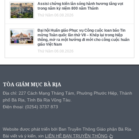
Assisi chứng kiến làn sóng hành hương tăng vọt
trong năm kỷ niệm 800 năm Thánh
Thứ Năm 06.08.2026
Đại hội Huấn giáo Phục vụ Công cuộc loan báo Tin
mừng Toàn quốc lần thứ VII – Khép lại trong hiệp
thông, mở ra một hướng đi mới cho công cuộc huấn
giáo Việt Nam
Thứ Năm 06.08.2026
TÒA GIÁM MỤC BÀ RỊA
Địa chỉ: 227 Cách Mạng Tháng Tám, Phường Phước Hiệp, Thành
phố Bà Rịa, Tỉnh Bà Rịa Vũng Tàu.
Điện thoại: (0254) 3737 873
Website được phát triển bởi Ban Truyền Thông Giáo phận Bà Rịa.
Bài viết và ý kiến, xin
LIÊN HỆ BAN TRUYỀN THÔNG