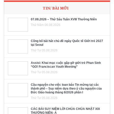
TIN/ BÀI MỚI
07.08.2026 – Thứ Sáu Tuần XVIII Thường Niên
Thứ Năm 06.08.2026
Công bố bài hát chủ đề ngày Quốc tế Giới trẻ 2027
tại Seoul
Thứ Tư 05.08.2026
Assisi: Khai mạc cuộc gặp gỡ giới trẻ Phan Sinh
“GO! Franciscan Youth Meeting”
Thứ Tư 05.08.2026
Cầu nguyện cho việc loan báo Tin mừng tại các
thành phố – Suy niệm dựa theo ý cầu nguyện của
Đức Giáo hoàng tháng 8/2026 phần I
Thứ Tư 05.08.2026
CÁC BÀI SUY NIỆM LỜI CHÚA CHÚA NHẬT XIX
THƯỜNG NIÊN- A