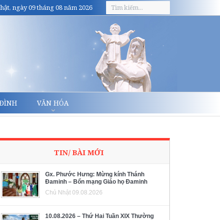
hật, ngày 09 tháng 08 năm 2026
 ĐÌNH
VĂN HÓA
TIN/ BÀI MỚI
Gx. Phước Hưng: Mừng kính Thánh
Đaminh – Bổn mạng Giáo họ Đaminh
Chủ Nhật 09.08.2026
10.08.2026 – Thứ Hai Tuần XIX Thường