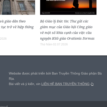
và giáo dân theo
Bộ Giáo lý Đức tin: Thư gửi các
 tục trở về hiệp thông
giám mục của Giáo hội Công giáo
về một số khía cạnh của việc cầu
nguyện Kitô giáo Orationis Formas
.2026
Thứ Năm 02.07.2026
,
Website được phát triển bởi Ban Truyền Thông Giáo phận Bà
Rịa.
Bài viết và ý kiến, xin
LIÊN HỆ BAN TRUYỀN THÔNG
erved.