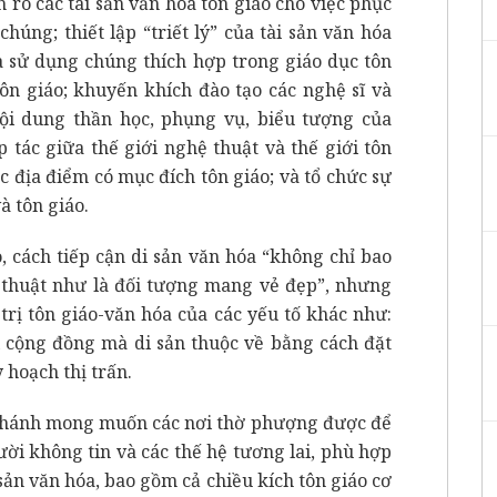
 rõ các tài sản văn hóa tôn giáo cho việc phục
húng; thiết lập “triết lý” của tài sản văn hóa
à sử dụng chúng thích hợp trong giáo dục tôn
tôn giáo; khuyến khích đào tạo các nghệ sĩ và
ội dung thần học, phụng vụ, biểu tượng của
 tác giữa thế giới nghệ thuật và thế giới tôn
c địa điểm có mục đích tôn giáo; và tổ chức sự
à tôn giáo.
, cách tiếp cận di sản văn hóa “không chỉ bao
thuật như là đối tượng mang vẻ đẹp”, nhưng
 trị tôn giáo-văn hóa của các yếu tố khác như:
i cộng đồng mà di sản thuộc về bằng cách đặt
y hoạch thị trấn.
Thánh mong muốn các nơi thờ phượng được để
ười không tin và các thế hệ tương lai, phù hợp
 sản văn hóa, bao gồm cả chiều kích tôn giáo cơ