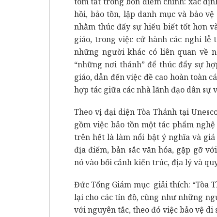
tóm tắt trong bốn điểm chính: xác định
hồi, bảo tồn, lập danh mục và bảo vệ c
nhằm thúc đẩy sự hiểu biết tốt hơn v
giáo, trong việc cử hành các nghi lễ 
những người khác có liên quan về n
“những nơi thánh” để thúc đẩy sự hợp
giáo, dẫn đến việc đề cao hoàn toàn cá
hợp tác giữa các nhà lãnh đạo dân sự v
Theo vị đại diện Tòa Thánh tại Unesco
gồm việc bảo tồn một tác phẩm nghệ 
trên hết là làm nổi bật ý nghĩa và giá
địa điểm, bản sắc văn hóa, gặp gỡ vớ
nó vào bối cảnh kiến trúc, địa lý và qu
Đức Tổng Giám mục giải thích: “Tòa 
lại cho các tín đồ, cũng như những ng
với nguyên tắc, theo đó việc bảo vệ di