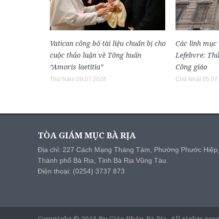
Vatican công bố tài liệu chuẩn bị cho
Các linh mục 
cuộc thảo luận về Tông huấn
Lefebvre: Thủ
“Amoris laetitia”
Công giáo
Thứ Năm 09.07.2026
Chủ Nhật 05.07
TÒA GIÁM MỤC BÀ RỊA
Địa chỉ: 227 Cách Mạng Tháng Tám, Phường Phước Hiệp
Thành phố Bà Rịa, Tỉnh Bà Rịa Vũng Tàu.
Điện thoại: (0254) 3737 873
Copyright © 2013 By Giáo Phận Bà Rịa, All rights res