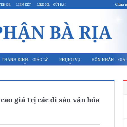
Chúa n
YÊN ĐỀ
LIÊN KẾT
LIÊN HỆ – GỬI BÀI
THÁNH KINH – GIÁO LÝ
PHỤNG VỤ
HÔN NHÂN – GIA
ao giá trị các di sản văn hóa