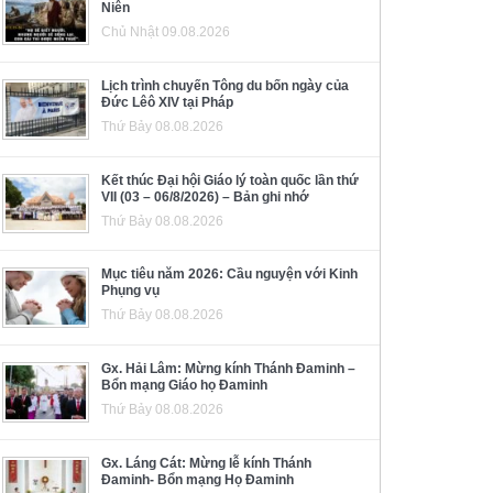
Niên
Chủ Nhật 09.08.2026
Lịch trình chuyến Tông du bốn ngày của
Đức Lêô XIV tại Pháp
Thứ Bảy 08.08.2026
Kết thúc Đại hội Giáo lý toàn quốc lần thứ
VII (03 – 06/8/2026) – Bản ghi nhớ
Thứ Bảy 08.08.2026
Mục tiêu năm 2026: Cầu nguyện với Kinh
Phụng vụ
Thứ Bảy 08.08.2026
Gx. Hải Lâm: Mừng kính Thánh Đaminh –
Bổn mạng Giáo họ Đaminh
Thứ Bảy 08.08.2026
Gx. Láng Cát: Mừng lễ kính Thánh
Đaminh- Bổn mạng Họ Đaminh