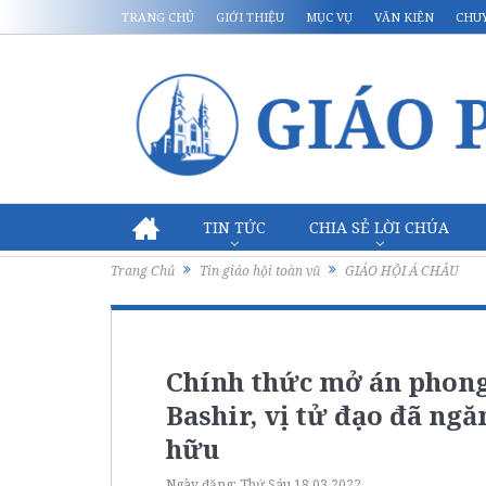
TRANG CHỦ
GIỚI THIỆU
MỤC VỤ
VĂN KIỆN
CHU
TIN TỨC
CHIA SẺ LỜI CHÚA
Trang Chủ
Tin giáo hội toàn vũ
GIÁO HỘI Á CHÂU
Chính thức mở án phon
Bashir, vị tử đạo đã ngă
hữu
Ngày đăng:
Thứ Sáu 18.03.2022