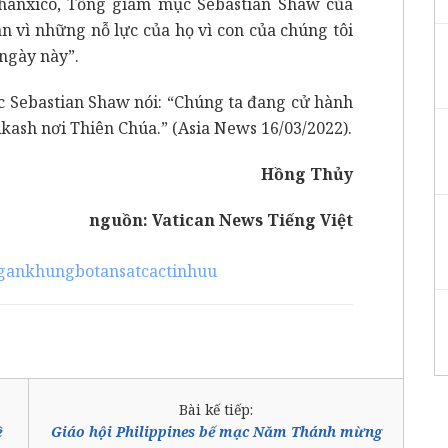
hanxicô, Tổng giám mục Sebastian Shaw của
n vì những nỗ lực của họ vì con của chúng tôi
ngày này”.
c Sebastian Shaw nói: “Chúng ta đang cử hành
Akash nơi Thiên Chúa.” (Asia News 16/03/2022).
Hồng Thủy
nguồn:
Vatican News Tiếng Việt
gankhungbotansatcactinhuu
Bài kế tiếp:
ề
Giáo hội Philippines bế mạc Năm Thánh mừng