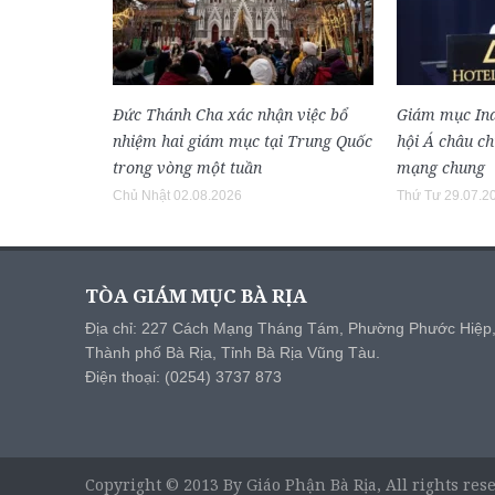
Đức Thánh Cha xác nhận việc bổ
Giám mục Ind
nhiệm hai giám mục tại Trung Quốc
hội Á châu ch
trong vòng một tuần
mạng chung
Chủ Nhật 02.08.2026
Thứ Tư 29.07.2
TÒA GIÁM MỤC BÀ RỊA
Địa chỉ: 227 Cách Mạng Tháng Tám, Phường Phước Hiệp
Thành phố Bà Rịa, Tỉnh Bà Rịa Vũng Tàu.
Điện thoại: (0254) 3737 873
Copyright © 2013 By Giáo Phận Bà Rịa, All rights res