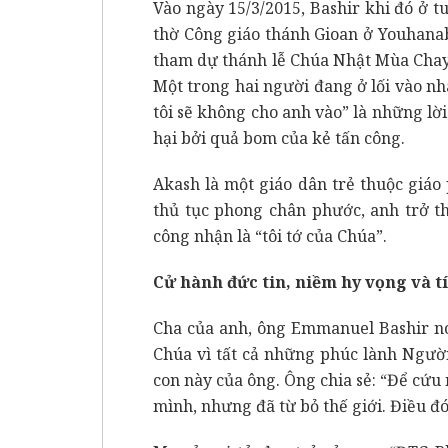
Vào ngày 15/3/2015, Bashir khi đó ở tu
thờ Công giáo thánh Gioan ở Youhanab
tham dự thánh lễ Chúa Nhật Mùa Chay,
Một trong hai người đang ở lối vào nhà
tôi sẽ không cho anh vào” là những lời 
hại bởi quả bom của kẻ tấn công.
Akash là một giáo dân trẻ thuộc giá
thủ tục phong chân phước, anh trở t
công nhận là “tôi tớ của Chúa”.
Cử hành đức tin, niềm hy vọng và t
Cha của anh, ông Emmanuel Bashir nó
Chúa vì tất cả những phúc lành Người
con này của ông. Ông chia sẻ: “Để cứu 
mình, nhưng đã từ bỏ thế giới. Điều đó