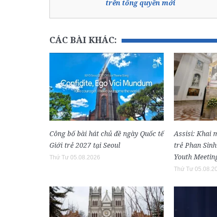
trên tổng quyền mới
CÁC BÀI KHÁC:
Công bố bài hát chủ đề ngày Quốc tế
Assisi: Khai 
Giới trẻ 2027 tại Seoul
trẻ Phan Sin
Youth Meetin
Thứ Tư 05.08.2026
Thứ Tư 05.08.2