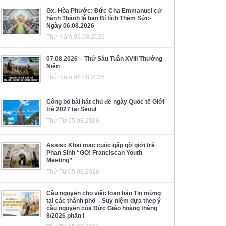
Gx. Hòa Phước: Đức Cha Emmanuel cử
hành Thánh lễ ban Bí tích Thêm Sức-
Ngày 06.08.2026
Thứ Năm 06.08.2026
07.08.2026 – Thứ Sáu Tuần XVIII Thường
Niên
Thứ Năm 06.08.2026
Công bố bài hát chủ đề ngày Quốc tế Giới
trẻ 2027 tại Seoul
Thứ Tư 05.08.2026
Assisi: Khai mạc cuộc gặp gỡ giới trẻ
Phan Sinh “GO! Franciscan Youth
Meeting”
Thứ Tư 05.08.2026
Cầu nguyện cho việc loan báo Tin mừng
tại các thành phố – Suy niệm dựa theo ý
cầu nguyện của Đức Giáo hoàng tháng
8/2026 phần I