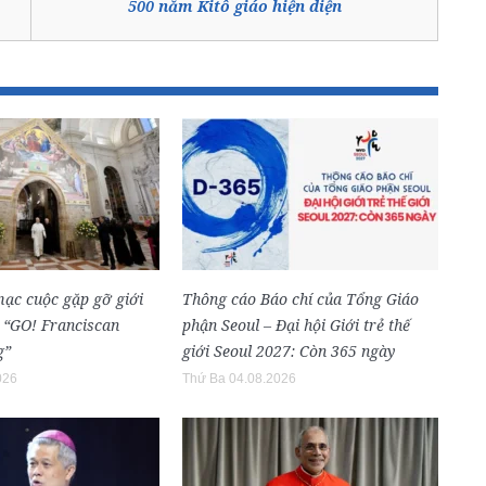
500 năm Kitô giáo hiện diện
mạc cuộc gặp gỡ giới
Thông cáo Báo chí của Tổng Giáo
h “GO! Franciscan
phận Seoul – Đại hội Giới trẻ thế
g”
giới Seoul 2027: Còn 365 ngày
026
Thứ Ba 04.08.2026