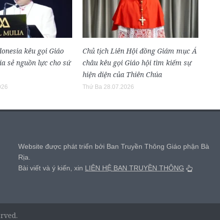
onesia kêu gọi Giáo
Chủ tịch Liên Hội đồng Giám mục Á
ia sẻ nguồn lực cho sứ
châu kêu gọi Giáo hội tìm kiếm sự
hiện diện của Thiên Chúa
026
Thứ Ba 28.07.2026
,
Website được phát triển bởi Ban Truyền Thông Giáo phận Bà
Rịa.
Bài viết và ý kiến, xin
LIÊN HỆ BAN TRUYỀN THÔNG
erved.