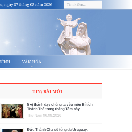
u, ngày 07 tháng 08 năm 2026
 ĐÌNH
VĂN HÓA
TIN/ BÀI MỚI
5 vị thánh dạy chúng ta yêu mến Bí tích
Thánh Thể trong tháng Tám này
Thứ Năm 06.08.2026
Đức Thánh Cha sẽ tông du Uruguay,