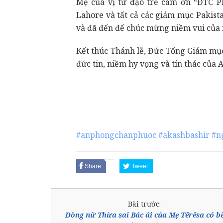
Mẹ của vị tử đạo trẻ cảm ơn “ĐTC P
Lahore và tất cả các giám mục Pakista
và đã đến để chúc mừng niềm vui của 
Kết thúc Thánh lễ, Đức Tổng Giám mụ
đức tin, niềm hy vọng và tín thác của 
#anphongchanphuoc
#akashbashir
#n
Share
Tweet
Bài trước:
Dòng nữ Thừa sai Bác ái của Mẹ Têrêsa có b