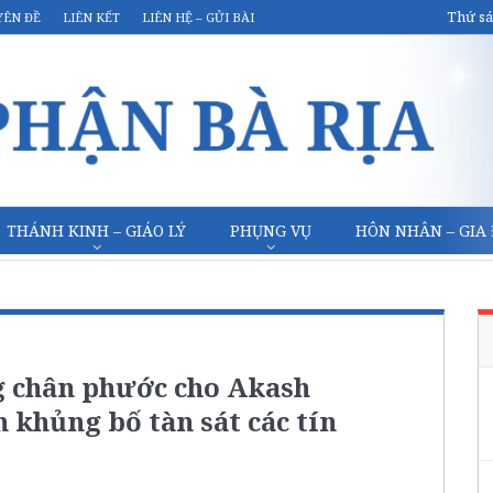
Thứ sá
YÊN ĐỀ
LIÊN KẾT
LIÊN HỆ – GỬI BÀI
THÁNH KINH – GIÁO LÝ
PHỤNG VỤ
HÔN NHÂN – GIA
g chân phước cho Akash
n khủng bố tàn sát các tín