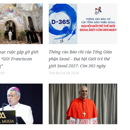
mạc cuộc gặp gỡ giới
Thông cáo Báo chí của Tổng Giáo
h “GO! Franciscan
phận Seoul – Đại hội Giới trẻ thế
g”
giới Seoul 2027: Còn 365 ngày
026
Thứ Ba 04.08.2026