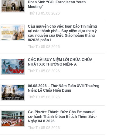
Phan Sinh “GO! Franciscan Youth
Meeting”
Thứ Tư 05.08.2026
Cầu nguyện cho việc loan báo Tin mừng
tại các thành phố – Suy niệm dựa theo ý
cầu nguyện của Đức Giáo hoàng tháng
8/2026 phần I
Thứ Tư 05.08.2026
CÁC BÀI SUY NIỆM LỜI CHÚA CHÚA
NHẬT XIX THƯỜNG NIÊN- A
Thứ Tư 05.08.2026
06.08.2026 – Thứ Năm Tuần XVIII Thường
Niên: Lễ Chúa Hiển Dung
Thứ Tư 05.08.2026
Gx. Phước Thành: Đức Cha Emmanuel
cử hành Thánh lễ ban Bí tích Thêm Sức-
Ngày 04.8.2026
Thứ Tư 05.08.2026