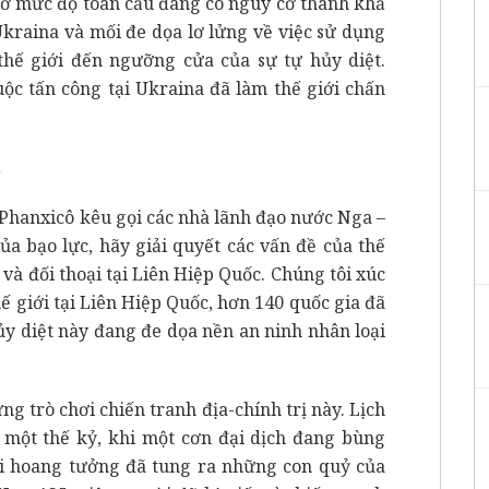
 ở mức độ toàn cầu đang có nguy cơ thành khả
Ukraina và mối đe dọa lơ lửng về việc sử dụng
thế giới đến ngưỡng cửa của sự tự hủy diệt.
ộc tấn công tại Ukraina đã làm thế giới chấn
.
 Phanxicô kêu gọi các nhà lãnh đạo nước Nga –
ủa bạo lực, hãy giải quyết các vấn đề của thế
à đối thoại tại Liên Hiệp Quốc. Chúng tôi xúc
ế giới tại Liên Hiệp Quốc, hơn 140 quốc gia đã
ủy diệt này đang đe dọa nền an ninh nhân loại
g trò chơi chiến tranh địa-chính trị này. Lịch
g một thế kỷ, khi một cơn đại dịch đang bùng
đại hoang tưởng đã tung ra những con quỷ của