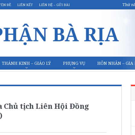
Thứ nă
YÊN ĐỀ
LIÊN KẾT
LIÊN HỆ – GỬI BÀI
THÁNH KINH – GIÁO LÝ
PHỤNG VỤ
HÔN NHÂN – GIA
a Chủ tịch Liên Hội Đồng
)