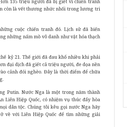
 Hơn 135 triệu người đã bị giết vì chiến tranh
ẫn còn là vết thương nhức nhối trong lương tri
hững cuộc chiến tranh đó. Lịch sử đã biến
ong những nấm mồ vô danh như vật hóa thạch
 thế kỷ 21. Thế giới đã đau khổ nhiều khi phải
n đại dịch đã giết cả triệu người, đe dọa nền
vào cảnh đói nghèo. Đây là thời điểm để chữa
g.
ống Putin. Nước Nga là một trong năm thành
n Liên Hiệp Quốc, có nhiệm vụ thúc đẩy hòa
mọi dân tộc. Chúng tôi kêu gọi nước Nga hãy
rở về với Liên Hiệp Quốc để tìm những giải