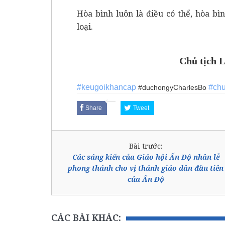
Hòa bình luôn là điều có thể, hòa b
loại.
Chủ tịch 
#keugoikhancap
#chu
#
duchongyCharlesBo
Share
Tweet
Bài trước:
Các sáng kiến của Giáo hội Ấn Độ nhân lễ
phong thánh cho vị thánh giáo dân đầu tiên
của Ấn Độ
CÁC BÀI KHÁC: