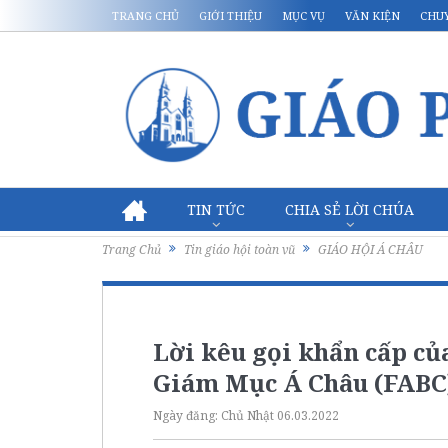
TRANG CHỦ
GIỚI THIỆU
MỤC VỤ
VĂN KIỆN
CHU
TIN TỨC
CHIA SẺ LỜI CHÚA
Trang Chủ
Tin giáo hội toàn vũ
GIÁO HỘI Á CHÂU
Lời kêu gọi khẩn cấp củ
Giám Mục Á Châu (FABC
Ngày đăng:
Chủ Nhật 06.03.2022