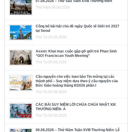
07.08.2026 – Thứ Sáu Tuần XVIII Thường Niên
Thứ Năm 06.08.2026
Công bố bài hát chủ đề ngày Quốc tế Giới trẻ 2027
tại Seoul
Thứ Tư 05.08.2026
Assisi: Khai mạc cuộc gặp gỡ giới trẻ Phan Sinh
“GO! Franciscan Youth Meeting”
Thứ Tư 05.08.2026
Cầu nguyện cho việc loan báo Tin mừng tại các
thành phố – Suy niệm dựa theo ý cầu nguyện của
Đức Giáo hoàng tháng 8/2026 phần I
Thứ Tư 05.08.2026
CÁC BÀI SUY NIỆM LỜI CHÚA CHÚA NHẬT XIX
THƯỜNG NIÊN- A
Thứ Tư 05.08.2026
06.08.2026 – Thứ Năm Tuần XVIII Thường Niên: Lễ