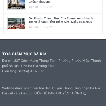
Chúa Hiển Dung
Thứ Tư 05.08.2026
Gx. Phước Thành: Đức Cha Emmanuel cử hành
Thánh lễ ban Bí tích Thêm Sức- Ngày 04.8.2026
Thứ Tư 05.08.2026
TÒA GIÁM MỤC BÀ RỊA
Địa chỉ: 227 Cách Mạng Tháng Tám, Phường Phước Hiệp, Thành
phố Bà Rịa, Tỉnh Bà Rịa Vũng Tàu.
Điện thoại: (0254) 3737 873
Website được phát triển bởi Ban Truyền Thông Giáo phận Bà Rịa.
Bài viết và ý kiến, xin
LIÊN HỆ BAN TRUYỀN THÔNG