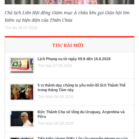
Chủ tịch Liên Hội đồng Giám mục Á châu kêu gọi Giáo hội tìm
kiếm sự hiện diện của Thiên Chúa
Thứ Ba 28.07.2026
TIN/ BÀI MỚI
Lịch Phụng vụ từ ngày 09.8 đến 16.8.2026
Thứ Sáu 07.08.2026
5 vị thánh dạy chúng ta yêu mến Bí tích Thánh Thể
trong tháng Tám này
Thứ Năm 06.08.2026
Đức Thánh Cha sẽ tông du Uruguay, Argentina và
Pêru
Thứ Năm 06.08.2026
Tiếp kiến chung (5/8): Lời cầu nguyện phụng vụ của