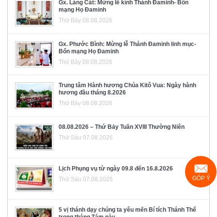
Gx. Láng Cát: Mừng lễ kính Thánh Đaminh- Bổn
mạng Họ Đaminh
Thứ Bảy 08.08.2026
Gx. Phước Bình: Mừng lễ Thánh Đaminh linh mục-
Bổn mạng Họ Đaminh
Thứ Bảy 08.08.2026
Trung tâm Hành hương Chúa Kitô Vua: Ngày hành
hương đầu tháng 8.2026
Thứ Bảy 08.08.2026
08.08.2026 – Thứ Bảy Tuần XVIII Thường Niên
Thứ Sáu 07.08.2026
Lịch Phụng vụ từ ngày 09.8 đến 16.8.2026
GÓP Ý
Thứ Sáu 07.08.2026
5 vị thánh dạy chúng ta yêu mến Bí tích Thánh Thể