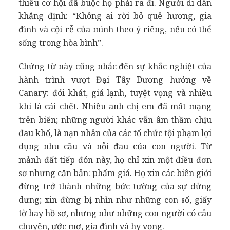
thiếu cơ hội đã buộc họ phải ra đi. Người di dân
khẳng định: “Không ai rời bỏ quê hương, gia
đình và cội rễ của mình theo ý riêng, nếu có thể
sống trong hòa bình”.
Chứng từ này cũng nhắc đến sự khắc nghiệt của
hành trình vượt Đại Tây Dương hướng về
Canary: đói khát, giá lạnh, tuyệt vọng và nhiều
khi là cái chết. Nhiều anh chị em đã mất mạng
trên biển; những người khác vẫn âm thầm chịu
đau khổ, là nạn nhân của các tổ chức tội phạm lợi
dụng nhu cầu và nỗi đau của con người. Từ
mảnh đất tiếp đón này, họ chỉ xin một điều đơn
sơ nhưng căn bản: phẩm giá. Họ xin các biên giới
đừng trở thành những bức tường của sự dửng
dưng; xin đừng bị nhìn như những con số, giấy
tờ hay hồ sơ, nhưng như những con người có câu
chuyện, ước mơ, gia đình và hy vọng.