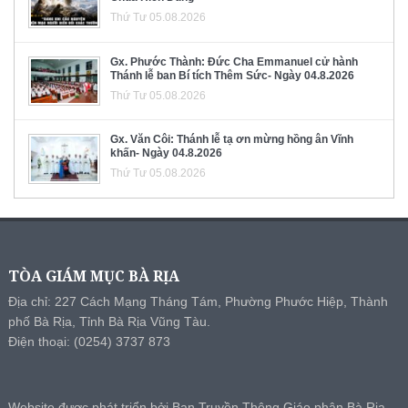
Thứ Tư 05.08.2026
Gx. Phước Thành: Đức Cha Emmanuel cử hành
Thánh lễ ban Bí tích Thêm Sức- Ngày 04.8.2026
Thứ Tư 05.08.2026
Gx. Văn Côi: Thánh lễ tạ ơn mừng hồng ân Vĩnh
khấn- Ngày 04.8.2026
Thứ Tư 05.08.2026
TÒA GIÁM MỤC BÀ RỊA
Địa chỉ: 227 Cách Mạng Tháng Tám, Phường Phước Hiệp, Thành
phố Bà Rịa, Tỉnh Bà Rịa Vũng Tàu.
Điện thoại: (0254) 3737 873
Website được phát triển bởi Ban Truyền Thông Giáo phận Bà Rịa.