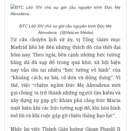
ĐTC Lêô XIV chủ sự giờ cầu nguyện kính Đức Mẹ
Almudena (@Vatican Media)
Từ câu chuyện lịch sử ấy, vị Tổng Giám mục
Madrid liên hệ đến những thách đố của thời đại
hôm nay. Theo ngài, bên cạnh những bức tường
bằng đá đã sụp đổ trong quá khứ, xã hội hiện
nay vẫn tồn tại nhiều “bức tường vô hình” của
“khoảng cách, sợ hãi, cô đơn và dửng dưng”. Vì
thế, việc “chiêm ngắm Đức Mẹ Almudena mời
gọi chúng ta trở thành những người tìm kiếm và
xây dựng sự gặp gỡ; khám phá rằng Đức Maria
xuất hiện khi các bức tường sụp đổ, khi hòa bình
mở lối và khi cuộc gặp gỡ chiến thắng bạo lực”.
Nhắc lại việc Thánh Giáo hoàng Gioan Phaolô II