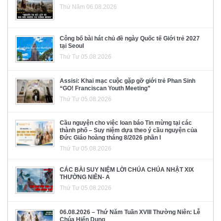
Thứ Năm 06.08.2026
Công bố bài hát chủ đề ngày Quốc tế Giới trẻ 2027
tại Seoul
Thứ Tư 05.08.2026
Assisi: Khai mạc cuộc gặp gỡ giới trẻ Phan Sinh
“GO! Franciscan Youth Meeting”
Thứ Tư 05.08.2026
Cầu nguyện cho việc loan báo Tin mừng tại các
thành phố – Suy niệm dựa theo ý cầu nguyện của
Đức Giáo hoàng tháng 8/2026 phần I
Thứ Tư 05.08.2026
CÁC BÀI SUY NIỆM LỜI CHÚA CHÚA NHẬT XIX
THƯỜNG NIÊN- A
Thứ Tư 05.08.2026
06.08.2026 – Thứ Năm Tuần XVIII Thường Niên: Lễ
Chúa Hiển Dung