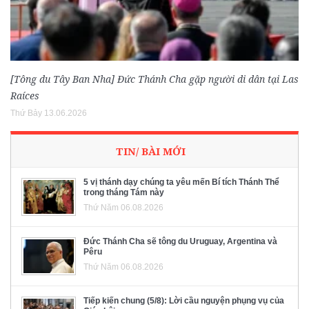
[Tông du Tây Ban Nha] Đức Thánh Cha gặp người di dân tại Las
Raíces
Thứ Bảy 13.06.2026
TIN/ BÀI MỚI
5 vị thánh dạy chúng ta yêu mến Bí tích Thánh Thể
trong tháng Tám này
Thứ Năm 06.08.2026
Đức Thánh Cha sẽ tông du Uruguay, Argentina và
Pêru
Thứ Năm 06.08.2026
Tiếp kiến chung (5/8): Lời cầu nguyện phụng vụ của