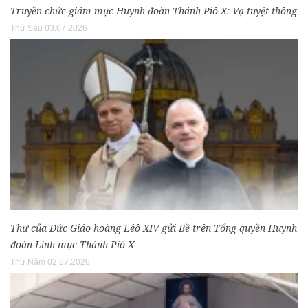
Truyền chức giám mục Huynh đoàn Thánh Piô X: Vạ tuyệt thông
Thứ Sáu 03.07.2026
Thư của Đức Giáo hoàng Lêô XIV gửi Bề trên Tổng quyền Huynh
đoàn Linh mục Thánh Piô X
Thứ Năm 02.07.2026