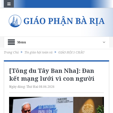
Menu
Trang Chủ
Tin giáo hội toàn vũ
GIÁO HỘI 5 CHÂU
[Tông du Tây Ban Nha]: Đan
kết mạng lưới vì con người
Ngày đăng:
Thứ Hai 08.06.2026