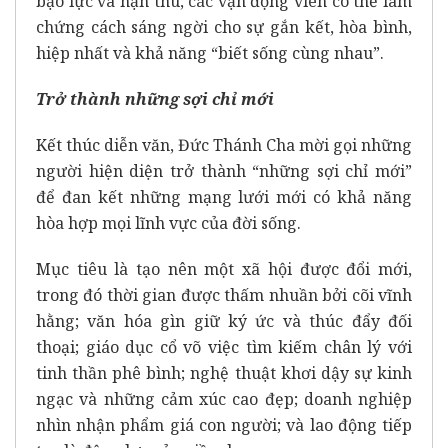
bạo lực và hận thù, các vận động viên có thể làm
chứng cách sáng ngời cho sự gắn kết, hòa bình,
hiệp nhất và khả năng “biết sống cùng nhau”.
Trở thành những sợi chỉ mới
Kết thúc diễn văn, Đức Thánh Cha mời gọi những
người hiện diện trở thành “những sợi chỉ mới”
để đan kết những mạng lưới mới có khả năng
hòa hợp mọi lĩnh vực của đời sống.
Mục tiêu là tạo nên một xã hội được đổi mới,
trong đó thời gian được thấm nhuần bởi cõi vĩnh
hằng; văn hóa gìn giữ ký ức và thúc đẩy đối
thoại; giáo dục cổ võ việc tìm kiếm chân lý với
tinh thần phê bình; nghệ thuật khơi dậy sự kinh
ngạc và những cảm xúc cao đẹp; doanh nghiệp
nhìn nhận phẩm giá con người; và lao động tiếp