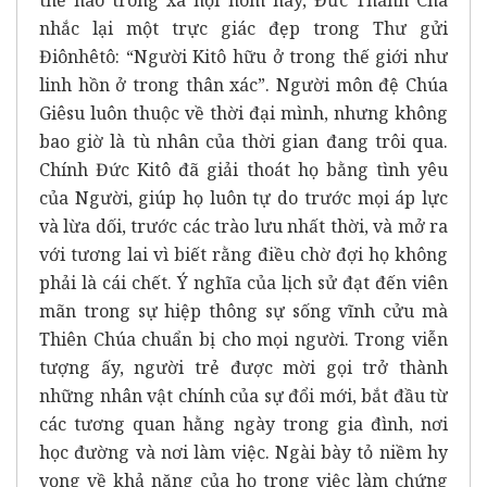
thế nào trong xã hội hôm nay, Đức Thánh Cha
nhắc lại một trực giác đẹp trong Thư gửi
Điônhêtô: “Người Kitô hữu ở trong thế giới như
linh hồn ở trong thân xác”. Người môn đệ Chúa
Giêsu luôn thuộc về thời đại mình, nhưng không
bao giờ là tù nhân của thời gian đang trôi qua.
Chính Đức Kitô đã giải thoát họ bằng tình yêu
của Người, giúp họ luôn tự do trước mọi áp lực
và lừa dối, trước các trào lưu nhất thời, và mở ra
với tương lai vì biết rằng điều chờ đợi họ không
phải là cái chết. Ý nghĩa của lịch sử đạt đến viên
mãn trong sự hiệp thông sự sống vĩnh cửu mà
Thiên Chúa chuẩn bị cho mọi người. Trong viễn
tượng ấy, người trẻ được mời gọi trở thành
những nhân vật chính của sự đổi mới, bắt đầu từ
các tương quan hằng ngày trong gia đình, nơi
học đường và nơi làm việc. Ngài bày tỏ niềm hy
vọng về khả năng của họ trong việc làm chứng