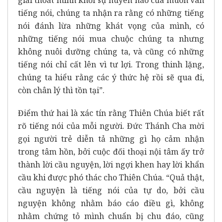
giải thoát mình khỏi sự huyên náo của muôn vàn
tiếng nói, chúng ta nhận ra rằng có những tiếng
nói đánh lừa những khát vọng của mình, có
những tiếng nói mua chuộc chúng ta nhưng
không nuôi dưỡng chúng ta, và cũng có những
tiếng nói chỉ cất lên vì tư lợi. Trong thinh lặng,
chúng ta hiểu rằng các ý thức hệ rồi sẽ qua đi,
còn chân lý thì tồn tại”.
Điểm thứ hai là xác tín rằng Thiên Chúa biết rất
rõ tiếng nói của mỗi người. Đức Thánh Cha mời
gọi người trẻ diễn tả những gì họ cảm nhận
trong tâm hồn, bởi cuộc đối thoại nội tâm ấy trở
thành lời cầu nguyện, lời ngợi khen hay lời khẩn
cầu khi được phó thác cho Thiên Chúa. “Quả thật,
cầu nguyện là tiếng nói của tự do, bởi cầu
nguyện không nhằm báo cáo điều gì, không
nhằm chứng tỏ mình chuẩn bị chu đáo, cũng