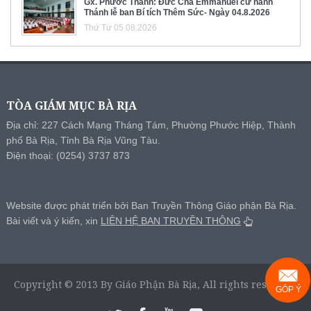
Gx. Phước Thành: Đức Cha Emmanuel cử hành
Thánh lễ ban Bí tích Thêm Sức- Ngày 04.8.2026
Thứ Tư 05.08.2026
TÒA GIÁM MỤC BÀ RỊA
Địa chỉ: 227 Cách Mạng Tháng Tám, Phường Phước Hiệp, Thành
phố Bà Rịa, Tỉnh Bà Rịa Vũng Tàu.
Điện thoại: (0254) 3737 873
Website được phát triển bởi Ban Truyền Thông Giáo phận Bà Rịa.
Bài viết và ý kiến, xin
LIÊN HỆ BAN TRUYỀN THÔNG
Copyright © 2013 By Giáo Phận Bà Rịa, All rights reserved.
GÓP Ý