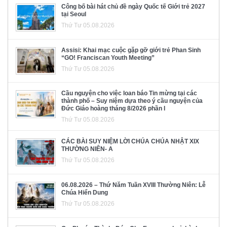
Công bố bài hát chủ đề ngày Quốc tế Giới trẻ 2027
tại Seoul
Thứ Tư 05.08.2026
Assisi: Khai mạc cuộc gặp gỡ giới trẻ Phan Sinh
“GO! Franciscan Youth Meeting”
Thứ Tư 05.08.2026
Cầu nguyện cho việc loan báo Tin mừng tại các
thành phố – Suy niệm dựa theo ý cầu nguyện của
Đức Giáo hoàng tháng 8/2026 phần I
Thứ Tư 05.08.2026
CÁC BÀI SUY NIỆM LỜI CHÚA CHÚA NHẬT XIX
THƯỜNG NIÊN- A
Thứ Tư 05.08.2026
06.08.2026 – Thứ Năm Tuần XVIII Thường Niên: Lễ
Chúa Hiển Dung
Thứ Tư 05.08.2026