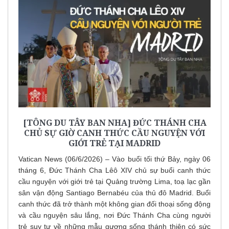
[TÔNG DU TÂY BAN NHA] ĐỨC THÁNH CHA
CHỦ SỰ GIỜ CANH THỨC CẦU NGUYỆN VỚI
GIỚI TRẺ TẠI MADRID
Vatican News (06/6/2026) – Vào buổi tối thứ Bảy, ngày 06
tháng 6, Đức Thánh Cha Lêô XIV chủ sự buổi canh thức
cầu nguyện với giới trẻ tại Quảng trường Lima, toạ lạc gần
sân vận động Santiago Bernabéu của thủ đô Madrid. Buổi
canh thức đã trở thành một không gian đối thoại sống động
và cầu nguyện sâu lắng, nơi Đức Thánh Cha cùng người
trẻ suy tư về những mẫu gương sống thánh thiện có sức