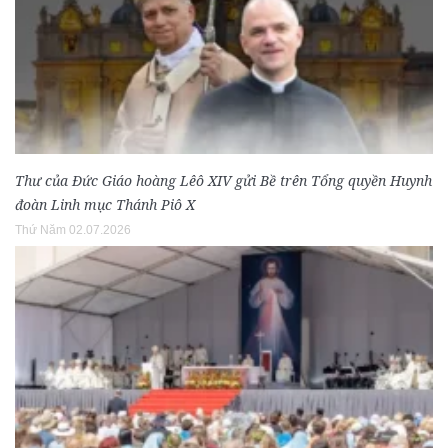
Thư của Đức Giáo hoàng Lêô XIV gửi Bề trên Tổng quyền Huynh
đoàn Linh mục Thánh Piô X
Thứ Năm 02.07.2026