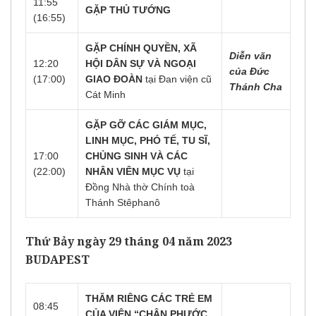
11:55
GẶP THỦ TƯỚNG
(16:55)
GẶP CHÍNH QUYỀN, XÃ
Diễn văn
12:20
HỘI DÂN SỰ VÀ NGOẠI
của Đức
(17:00)
GIAO ĐOÀN
tại Đan viện cũ
Thánh Cha
Cát Minh
GẶP GỠ CÁC GIÁM MỤC,
LINH MỤC, PHÓ TẾ, TU SĨ,
17:00
CHỦNG SINH VÀ CÁC
(22:00)
NHÂN VIÊN MỤC VỤ
tại
Đồng Nhà thờ Chính toà
Thánh Stêphanô
Thứ Bảy ngày 29 tháng 04 năm 2023
BUDAPEST
THĂM RIÊNG CÁC TRẺ EM
08:45
CỦA VIỆN “CHÂN PHƯỚC