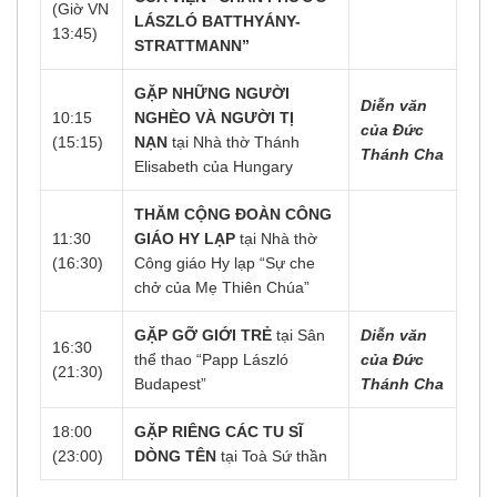
(Giờ VN
LÁSZLÓ BATTHYÁNY-
13:45)
STRATTMANN”
GẶP NHỮNG NGƯỜI
Diễn văn
10:15
NGHÈO VÀ NGƯỜI TỊ
của Đức
(15:15)
NẠN
tại Nhà thờ Thánh
Thánh Cha
Elisabeth của Hungary
THĂM CỘNG ĐOÀN CÔNG
11:30
GIÁO HY LẠP
tại Nhà thờ
(16:30)
Công giáo Hy lạp “Sự che
chở của Mẹ Thiên Chúa”
GẶP GỠ GIỚI TRẺ
tại Sân
Diễn văn
16:30
thể thao “Papp László
của Đức
(21:30)
Budapest”
Thánh Cha
18:00
GẶP RIÊNG CÁC TU SĨ
(23:00)
DÒNG TÊN
tại Toà Sứ thần