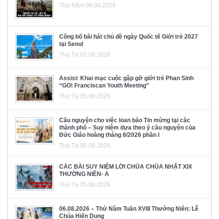
Thứ Năm 06.08.2026
Công bố bài hát chủ đề ngày Quốc tế Giới trẻ 2027
tại Seoul
Thứ Tư 05.08.2026
Assisi: Khai mạc cuộc gặp gỡ giới trẻ Phan Sinh
“GO! Franciscan Youth Meeting”
Thứ Tư 05.08.2026
Cầu nguyện cho việc loan báo Tin mừng tại các
thành phố – Suy niệm dựa theo ý cầu nguyện của
Đức Giáo hoàng tháng 8/2026 phần I
Thứ Tư 05.08.2026
CÁC BÀI SUY NIỆM LỜI CHÚA CHÚA NHẬT XIX
THƯỜNG NIÊN- A
Thứ Tư 05.08.2026
06.08.2026 – Thứ Năm Tuần XVIII Thường Niên: Lễ
Chúa Hiển Dung