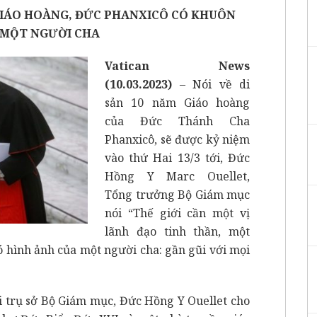
GIÁO HOÀNG, ĐỨC PHANXICÔ CÓ KHUÔN
 MỘT NGƯỜI CHA
Vatican News
(10.03.2023)
– Nói về di
sản 10 năm Giáo hoàng
của Đức Thánh Cha
Phanxicô, sẽ được kỷ niệm
vào thứ Hai 13/3 tới, Đức
Hồng Y Marc Ouellet,
Tổng trưởng Bộ Giám mục
nói “Thế giới cần một vị
lãnh đạo tinh thần, một
 hình ảnh của một người cha: gần gũi với mọi
i trụ sở Bộ Giám mục, Đức Hồng Y Ouellet cho