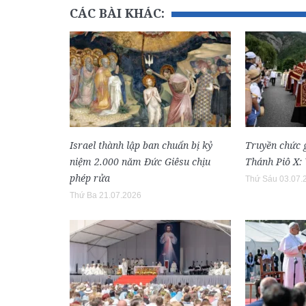
CÁC BÀI KHÁC:
Israel thành lập ban chuẩn bị kỷ
Truyền chức
niệm 2.000 năm Đức Giêsu chịu
Thánh Piô X: 
phép rửa
Thứ Sáu 03.07.
Thứ Ba 21.07.2026