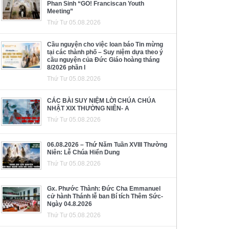
Phan Sinh “GO! Franciscan Youth
Meeting”
Thứ Tư 05.08.2026
Cầu nguyện cho việc loan báo Tin mừng
tại các thành phố – Suy niệm dựa theo ý
cầu nguyện của Đức Giáo hoàng tháng
8/2026 phần I
Thứ Tư 05.08.2026
CÁC BÀI SUY NIỆM LỜI CHÚA CHÚA
NHẬT XIX THƯỜNG NIÊN- A
Thứ Tư 05.08.2026
06.08.2026 – Thứ Năm Tuần XVIII Thường
Niên: Lễ Chúa Hiển Dung
Thứ Tư 05.08.2026
Gx. Phước Thành: Đức Cha Emmanuel
cử hành Thánh lễ ban Bí tích Thêm Sức-
Ngày 04.8.2026
Thứ Tư 05.08.2026