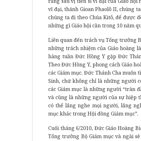
rằng sau vị tiến sĩ vĩ đại của Giáo h
vĩ đại, thánh Gioan Phaolô II, chúng 
chúng ta đi theo Chúa Kitô, để được đ
những gì Giáo hội cần trong 10 năm q
Liên quan đến trách vụ Tổng trưởng B
những trách nhiệm của Giáo hoàng là
hàng tuần Đức Hồng Y gặp Đức Thánh 
Theo Đức Hồng Y, phong cách Giáo ho
các Giám mục. Đức Thánh Cha muốn t
Sinh, chứ không chỉ là những người 
các Giám mục là những người “tràn đ
và cũng là những người của sự hiệp t
có thể lắng nghe mọi người, lắng ng
mục khác trong Hội đồng Giám mục”.
Cuối tháng 6/2010, Đức Giáo Hoàng B
Tổng trưởng Bộ Giám mục và ngài sẽ 