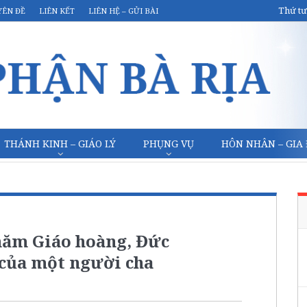
Thứ tư
YÊN ĐỀ
LIÊN KẾT
LIÊN HỆ – GỬI BÀI
THÁNH KINH – GIÁO LÝ
PHỤNG VỤ
HÔN NHÂN – GIA
năm Giáo hoàng, Đức
của một người cha