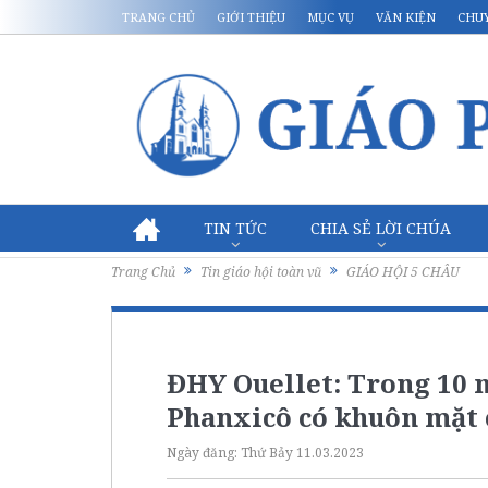
TRANG CHỦ
GIỚI THIỆU
MỤC VỤ
VĂN KIỆN
CHU
TIN TỨC
CHIA SẺ LỜI CHÚA
Trang Chủ
Tin giáo hội toàn vũ
GIÁO HỘI 5 CHÂU
ĐHY Ouellet: Trong 10 
Phanxicô có khuôn mặt 
Ngày đăng:
Thứ Bảy 11.03.2023