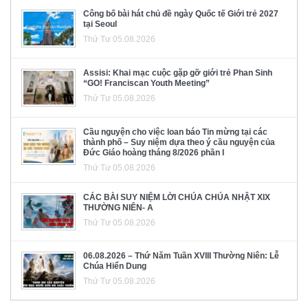
Công bố bài hát chủ đề ngày Quốc tế Giới trẻ 2027
tại Seoul
Thứ Tư 05.08.2026
Assisi: Khai mạc cuộc gặp gỡ giới trẻ Phan Sinh
“GO! Franciscan Youth Meeting”
Thứ Tư 05.08.2026
Cầu nguyện cho việc loan báo Tin mừng tại các
thành phố – Suy niệm dựa theo ý cầu nguyện của
Đức Giáo hoàng tháng 8/2026 phần I
Thứ Tư 05.08.2026
CÁC BÀI SUY NIỆM LỜI CHÚA CHÚA NHẬT XIX
THƯỜNG NIÊN- A
Thứ Tư 05.08.2026
06.08.2026 – Thứ Năm Tuần XVIII Thường Niên: Lễ
Chúa Hiển Dung
Thứ Tư 05.08.2026