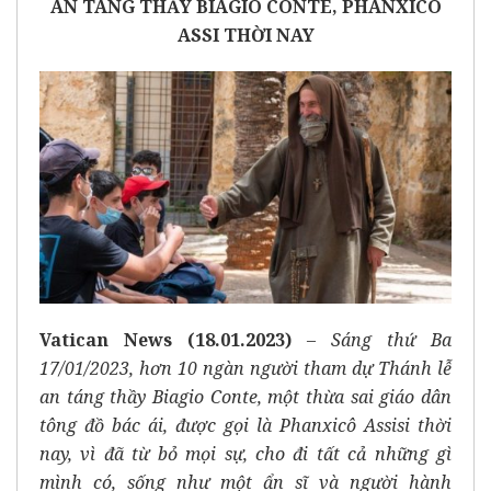
AN TÁNG THẦY BIAGIO CONTE, PHANXICÔ
ASSI THỜI NAY
Vatican News (18.01.2023)
–
Sáng thứ Ba
17/01/2023, hơn 10 ngàn người tham dự Thánh lễ
an táng thầy Biagio Conte, một thừa sai giáo dân
tông đồ bác ái, được gọi là Phanxicô Assisi thời
nay, vì đã từ bỏ mọi sự, cho đi tất cả những gì
mình có, sống như một ẩn sĩ và người hành