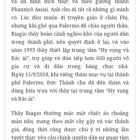
và an bình đích thực và theo gương thánh
Phanxicô Assisi. Anh cho đi tất cả những gì mình
có. Lúc đầu muốn đi truyền giáo ở châu Phi,
nhưng khi ghé qua Palermo để chào người thân,
Biagio thấy hoàn cảnh nghèo khó của người dân
trong thành phố, nên quyết định ở lại, và vào
năm 1993 thầy thiết lập trung tâm “Hy vọng và
Bác ái”, trợ giúp và đón tiếp hơn 600 người vô
gia cư và di dân trong hàng chục nhà.
Ngày 15/9/2018, khi viếng thăm mục vụ tại thành
phố Palermo, Đức Thánh cha đã đến thăm và
dùng bữa trưa với thầy tại trung tâm “Hy vọng
và Bác ái”.
Thầy Biagio thường mặc một chiếc áo choàng
màu nâu, mang theo một cây gậy và vác thánh
giá, đồng thời cũng được chú ý vì những lần
tuyệt thực yêu cầu chính quyền dân sự quan tâm