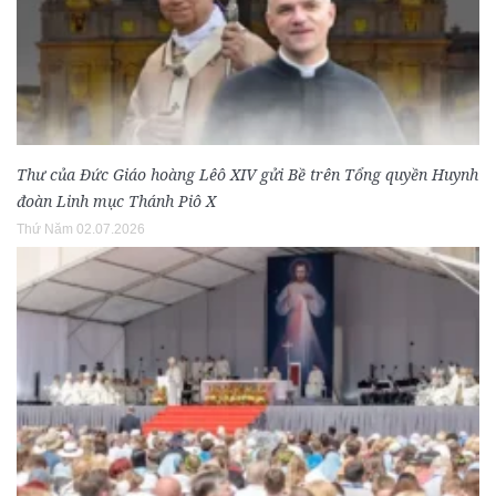
Thư của Đức Giáo hoàng Lêô XIV gửi Bề trên Tổng quyền Huynh
đoàn Linh mục Thánh Piô X
Thứ Năm 02.07.2026