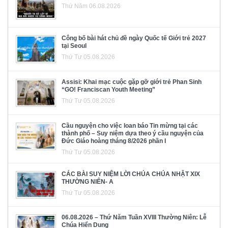
Thứ Năm 06.08.2026
Công bố bài hát chủ đề ngày Quốc tế Giới trẻ 2027
tại Seoul
Thứ Tư 05.08.2026
Assisi: Khai mạc cuộc gặp gỡ giới trẻ Phan Sinh
“GO! Franciscan Youth Meeting”
Thứ Tư 05.08.2026
Cầu nguyện cho việc loan báo Tin mừng tại các
thành phố – Suy niệm dựa theo ý cầu nguyện của
Đức Giáo hoàng tháng 8/2026 phần I
Thứ Tư 05.08.2026
CÁC BÀI SUY NIỆM LỜI CHÚA CHÚA NHẬT XIX
THƯỜNG NIÊN- A
Thứ Tư 05.08.2026
06.08.2026 – Thứ Năm Tuần XVIII Thường Niên: Lễ
Chúa Hiển Dung