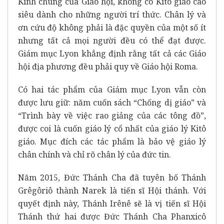
Kính chung của Giáo hội, không có Kitô giáo cao
siêu dành cho những người trí thức. Chân lý và
ơn cứu độ không phải là đặc quyền của một số ít
nhưng tất cả mọi người đều có thể đạt được.
Giám mục Lyon khẳng định rằng tất cả các Giáo
hội địa phương đều phải quy về Giáo hội Roma.
Có hai tác phẩm của Giám mục Lyon vẫn còn
được lưu giữ: năm cuốn sách “Chống dị giáo” và
“Trình bày về việc rao giảng của các tông đồ”,
được coi là cuốn giáo lý cổ nhất của giáo lý Kitô
giáo. Mục đích các tác phẩm là bảo vệ giáo lý
chân chính và chỉ rõ chân lý của đức tin.
Năm 2015, Đức Thánh Cha đã tuyên bố Thánh
Grêgôriô thành Narek là tiến sĩ Hội thánh. Với
quyết định này, Thánh Irênê sẽ là vị tiến sĩ Hội
Thánh thứ hai được Đức Thánh Cha Phanxicô