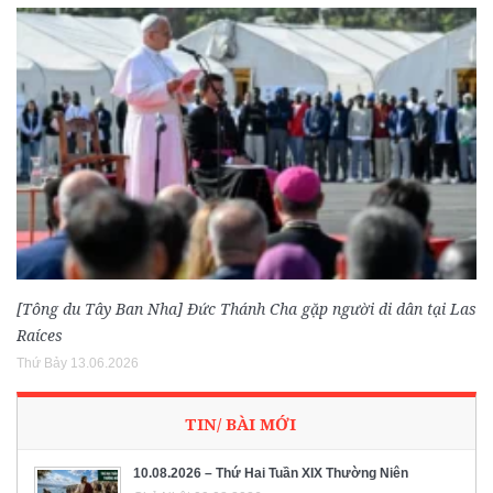
[Tông du Tây Ban Nha] Đức Thánh Cha gặp người di dân tại Las
Raíces
Thứ Bảy 13.06.2026
TIN/ BÀI MỚI
10.08.2026 – Thứ Hai Tuần XIX Thường Niên