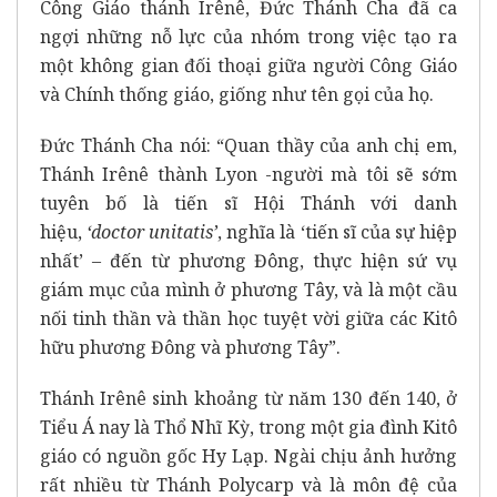
Công Giáo thánh Irênê, Đức Thánh Cha đã ca
ngợi những nỗ lực của nhóm trong việc tạo ra
một không gian đối thoại giữa người Công Giáo
và Chính thống giáo, giống như tên gọi của họ.
Đức Thánh Cha nói: “Quan thầy của anh chị em,
Thánh Irênê thành Lyon -người mà tôi sẽ sớm
tuyên bố là tiến sĩ Hội Thánh với danh
hiệu,
‘doctor unitatis’
, nghĩa là ‘tiến sĩ của sự hiệp
nhất’ – đến từ phương Đông, thực hiện sứ vụ
giám mục của mình ở phương Tây, và là một cầu
nối tinh thần và thần học tuyệt vời giữa các Kitô
hữu phương Đông và phương Tây”.
Thánh Irênê sinh khoảng từ năm 130 đến 140, ở
Tiểu Á nay là Thổ Nhĩ Kỳ, trong một gia đình Kitô
giáo có nguồn gốc Hy Lạp. Ngài chịu ảnh hưởng
rất nhiều từ Thánh Polycarp và là môn đệ của