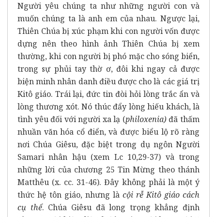
Người yêu chúng ta như những người con và
muốn chúng ta là anh em của nhau. Ngược lại,
Thiên Chúa bị xúc phạm khi con người vốn được
dựng nên theo hình ảnh Thiên Chúa bị xem
thường, khi con người bị phó mặc cho sóng biển,
trong sự phủi tay thờ ơ, đôi khi ngay cả được
biện minh nhân danh điều được cho là các giá trị
Kitô giáo. Trái lại, đức tin đòi hỏi lòng trắc ẩn và
lòng thương xót. Nó thúc đẩy lòng hiếu khách, là
tình yêu đối với người xa lạ (
philoxenia)
đã thấm
nhuần văn hóa cổ điển, và được biểu lộ rõ ​​ràng
nơi Chúa Giêsu, đặc biệt trong dụ ngôn Người
Samari nhân hậu (xem Lc 10,29-37) và trong
những lời của chương 25 Tin Mừng theo thánh
Matthêu (x. cc. 31-46). Đây không phải là một ý
thức hệ tôn giáo, nhưng là
cội rễ Kitô giáo cách
cụ thể
. Chúa Giêsu đã long trọng khẳng định