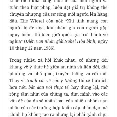
khác theo khả năng thực tế của mỗi người và
tuân theo luật pháp, luôn đặt giá trị không thể
chuyển nhượng của sự sống mỗi người lên hàng
đầu. Elie Wiesel còn nói: “Khi tính mạng con
người bị đe dọa, khi phẩm giá con người gặp
nguy hiểm, thì biên giới quốc gia trở thành vô
nghĩa” (
Diễn văn nhận giải Nobel Hòa bình
, ngày
10 tháng 12 năm 1986).
Trong nhiều xã hội khác nhau, có những đối
kháng về ý thức hệ giữa an ninh và liên đới, địa
phương và phổ quát, truyền thống và cởi mở.
Thay vì
tranh cãi về các ý tưởng
, thì sẽ hữu ích
hơn nếu
bắt đầu với thực tế
: hãy dừng lại, mở
rộng tầm nhìn của chúng ta, dìm mình vào các
vấn đề của đa số nhân loại, của nhiều nhóm nạn
nhân của các trường hợp khẩn cấp nhân đạo mà
chính họ không tạo ra nhưng lại phải gánh chịu,