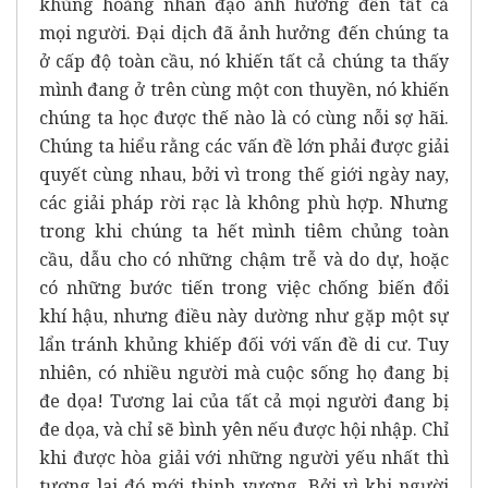
khủng hoảng nhân đạo ảnh hưởng đến tất cả
mọi người. Đại dịch đã ảnh hưởng đến chúng ta
ở cấp độ toàn cầu, nó khiến tất cả chúng ta thấy
mình đang ở trên cùng một con thuyền, nó khiến
chúng ta học được thế nào là có cùng nỗi sợ hãi.
Chúng ta hiểu rằng các vấn đề lớn phải được giải
quyết cùng nhau, bởi vì trong thế giới ngày nay,
các giải pháp rời rạc là không phù hợp. Nhưng
trong khi chúng ta hết mình tiêm chủng toàn
cầu, dẫu cho có những chậm trễ và do dự, hoặc
có những bước tiến trong việc chống biến đổi
khí hậu, nhưng điều này dường như gặp một sự
lẩn tránh khủng khiếp đối với vấn đề di cư. Tuy
nhiên, có nhiều người mà cuộc sống họ đang bị
đe dọa! Tương lai của tất cả mọi người đang bị
đe dọa, và chỉ sẽ bình yên nếu được hội nhập. Chỉ
khi được hòa giải với những người yếu nhất thì
tương lai đó mới thịnh vượng. Bởi vì khi người