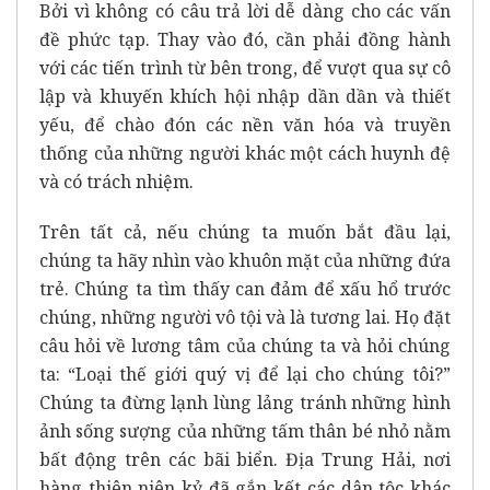
Bởi vì không có câu trả lời dễ dàng cho các vấn
đề phức tạp. Thay vào đó, cần phải đồng hành
với các tiến trình từ bên trong, để vượt qua sự cô
lập và khuyến khích hội nhập dần dần và thiết
yếu, để chào đón các nền văn hóa và truyền
thống của những người khác một cách huynh đệ
và có trách nhiệm.
Trên tất cả, nếu chúng ta muốn bắt đầu lại,
chúng ta hãy nhìn vào khuôn mặt của những đứa
trẻ. Chúng ta tìm thấy can đảm để xấu hổ trước
chúng, những người vô tội và là tương lai. Họ đặt
câu hỏi về lương tâm của chúng ta và hỏi chúng
ta: “Loại thế giới quý vị để lại cho chúng tôi?”
Chúng ta đừng lạnh lùng lảng tránh những hình
ảnh sống sượng của những tấm thân bé nhỏ nằm
bất động trên các bãi biển. Địa Trung Hải, nơi
hàng thiên niên kỷ đã gắn kết các dân tộc khác