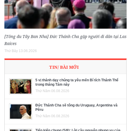
[Tông du Tây Ban Nha] Đức Thánh Cha gặp người di dân tại Las
Raíces
Thứ Bảy 13.06.2026
TIN/ BÀI MỚI
5 vị thánh dạy chúng ta yêu mến Bí tích Thánh Thể
trong tháng Tám này
Thứ Năm 06.08.2026
Đức Thánh Cha sẽ tông du Uruguay, Argentina và
Pêru
Thứ Năm 06.08.2026
Tiếp kiến chung (5/8): Lời cầu nguyện phụng vụ của