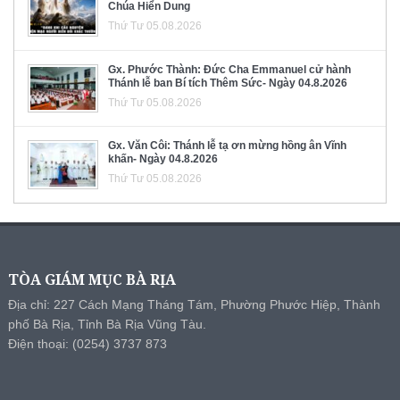
Chúa Hiển Dung
Thứ Tư 05.08.2026
Gx. Phước Thành: Đức Cha Emmanuel cử hành
Thánh lễ ban Bí tích Thêm Sức- Ngày 04.8.2026
Thứ Tư 05.08.2026
Gx. Văn Côi: Thánh lễ tạ ơn mừng hồng ân Vĩnh
khấn- Ngày 04.8.2026
Thứ Tư 05.08.2026
TÒA GIÁM MỤC BÀ RỊA
Địa chỉ: 227 Cách Mạng Tháng Tám, Phường Phước Hiệp, Thành
phố Bà Rịa, Tỉnh Bà Rịa Vũng Tàu.
Điện thoại: (0254) 3737 873