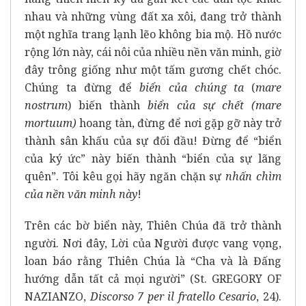
nhau và những vùng đất xa xôi, đang trở thành
một nghĩa trang lạnh lẽo không bia mộ. Hồ nước
rộng lớn này, cái nôi của nhiều nền văn minh, giờ
đây trông giống như một tấm gương chết chóc.
Chúng ta đừng để
biển của chúng ta
(
mare
nostrum
) biến thành
biển của sự chết (mare
mortuum)
hoang tàn, đừng để nơi gặp gỡ này trở
thành sân khấu của sự đối đầu! Đừng để “biển
của ký ức” này biến thành “biển của sự lãng
quên”. Tôi kêu gọi hãy ngăn chặn sự
nhấn chìm
của nền văn minh này
!
Trên các bờ biển này, Thiên Chúa đã trở thành
người. Nơi đây, Lời của Người được vang vọng,
loan báo rằng Thiên Chúa là “Cha và là Đấng
hướng dẫn tất cả mọi người” (St. GREGORY OF
NAZIANZO,
Discorso 7 per il fratello Cesario
, 24).