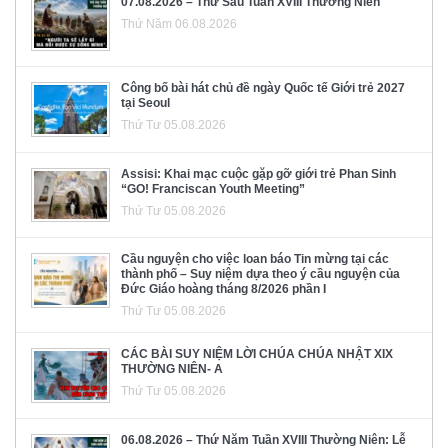
07.08.2026 – Thứ Sáu Tuần XVIII Thường Niên
Thứ Năm 06.08.2026
Công bố bài hát chủ đề ngày Quốc tế Giới trẻ 2027
tại Seoul
Thứ Tư 05.08.2026
Assisi: Khai mạc cuộc gặp gỡ giới trẻ Phan Sinh
“GO! Franciscan Youth Meeting”
Thứ Tư 05.08.2026
Cầu nguyện cho việc loan báo Tin mừng tại các
thành phố – Suy niệm dựa theo ý cầu nguyện của
Đức Giáo hoàng tháng 8/2026 phần I
Thứ Tư 05.08.2026
CÁC BÀI SUY NIỆM LỜI CHÚA CHÚA NHẬT XIX
THƯỜNG NIÊN- A
Thứ Tư 05.08.2026
06.08.2026 – Thứ Năm Tuần XVIII Thường Niên: Lễ