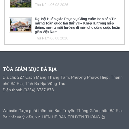
Thứ Năm 06.08.2026
Đại hội Huấn giáo Phục vụ Công cuộc loan báo Tin
mừng Toàn quốc lần thứ VII – Khép lại trong hiệp
thông, mở ra một hướng đi mới cho công cuộc huấn
giáo Việt Nam
Thứ Năm 06.08.2026
TÒA GIÁM MỤC BÀ RỊA
Địa chỉ: 227 Cách Mạng Tháng Tám, Phường Phước Hiệp, Thành
phố Bà Rịa, Tỉnh Bà Rịa Vũng Tàu.
Điện thoại: (0254) 3737 873
Website được phát triển bởi Ban Truyền Thông Giáo phận Bà Rịa.
Bài viết và ý kiến, xin
LIÊN HỆ BAN TRUYỀN THÔNG