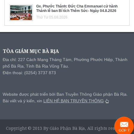
Gx. Phước Thành: Đức Cha Emmanuel cử hành
Thánh lễ ban Bí tích Thêm Sức- Ngày 04.8.2026
Thứ Tư 05.08.2026
TÒA GIÁM MỤC BÀ RỊA
Địa chỉ: 227 Cách Mạng Tháng Tám, Phường Phước Hiệp, Thành
phố Bà Rịa, Tỉnh Bà Rịa Vũng Tàu.
Điện thoại: (0254) 3737 873
Website được phát triển bởi Ban Truyền Thông Giáo phận Bà Rịa.
Bài viết và ý kiến, xin
LIÊN HỆ BAN TRUYỀN THÔNG
Copyright © 2013 By Giáo Phận Bà Rịa, All rights reserved.
GÓP Ý