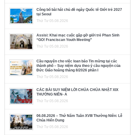
Công bố bài hát chủ đề ngày Quốc tế Giới trẻ 2027
tại Seoul
Thứ Tư 05.08.2026
Assisi: Khai mạc cuộc gặp gỡ giới trẻ Phan Sinh
“GO! Franciscan Youth Meeting”
Thứ Tư 05.08.2026
Cầu nguyện cho việc loan báo Tin mừng tại các
thành phố – Suy niệm dựa theo ý cầu nguyện của
Đức Giáo hoàng tháng 8/2026 phần I
Thứ Tư 05.08.2026
CÁC BÀI SUY NIỆM LỜI CHÚA CHÚA NHẬT XIX
THƯỜNG NIÊN- A
Thứ Tư 05.08.2026
06.08.2026 – Thứ Năm Tuần XVIII Thường Niên: Lễ
Chúa Hiển Dung
Thứ Tư 05.08.2026