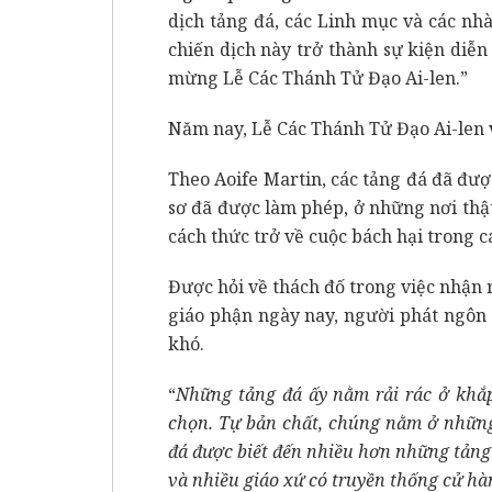
dịch tảng đá, các Linh mục và các nh
chiến dịch này trở thành sự kiện diễ
mừng Lễ Các Thánh Tử Đạo Ai-len.”
Năm nay, Lễ Các Thánh Tử Đạo Ai-len 
Theo Aoife Martin, các tảng đá đã đượ
sơ đã được làm phép, ở những nơi thậ
cách thức trở về cuộc bách hại trong cá
Được hỏi về thách đố trong việc nhận r
giáo phận ngày nay, người phát ngôn 
khó.
“
Những tảng đá ấy nằm rải rác ở khắp 
chọn. Tự bản chất, chúng nằm ở những 
đá được biết đến nhiều hơn những tảng 
và nhiều giáo xứ có truyền thống cử h