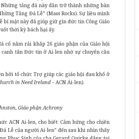
á. Những tảng đá này dần trở thành những bàn
“Những Tảng Đá Lễ” (Mass Rocks). Sự liều mình
 bí mật này đã giúp giữ gìn đức tin Công Giáo
uốt thời kỳ bách hại ấy.
đá cổ nằm rải khắp 26 giáo phận của Giáo hội
 canh tân Đức tin ở Ai-len nhờ sự chuyển cầu
n bởi tổ chức Trợ giúp các giáo hội đau khổ ở
Church in Need Ireland
– ACN Ai-len).
nston, Giáo phận Achrony
chức ACN Ai-len, cho biết: Cảm hứng cho chiến
á Lễ của người Ai-len” đến sau khi nhìn thấy
g Phục Sinh của cha Gerard Quirke dâng tại