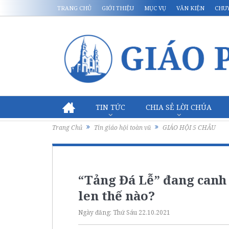
TRANG CHỦ
GIỚI THIỆU
MỤC VỤ
VĂN KIỆN
CHU
TIN TỨC
CHIA SẺ LỜI CHÚA
Trang Chủ
Tin giáo hội toàn vũ
GIÁO HỘI 5 CHÂU
“Tảng Đá Lễ” đang canh 
len thế nào?
Ngày đăng:
Thứ Sáu 22.10.2021