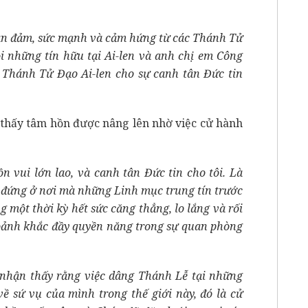
can đảm, sức mạnh và cảm hứng từ các Thánh Tử
ọi những tín hữu tại Ai-len và anh chị em Công
c Thánh Tử Đạo Ai-len cho sự canh tân Đức tin
 thấy tâm hồn được nâng lên nhờ việc cử hành
n vui lớn lao, và canh tân Đức tin cho tôi. Là
c đứng ở nơi mà những Linh mục trung tín trước
 một thời kỳ hết sức căng thẳng, lo lắng và rối
hoảnh khắc đầy quyền năng trong sự quan phòng
i nhận thấy rằng việc dâng Thánh Lễ tại những
ề sứ vụ của mình trong thế giới này, đó là cử