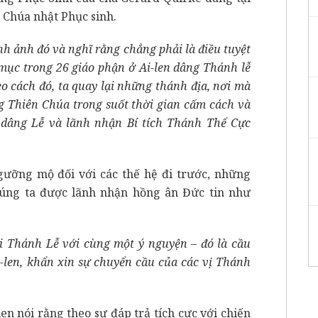
o Chúa nhật Phục sinh.
nh ảnh đó và nghĩ rằng chẳng phải là điều tuyệt
 mục trong 26 giáo phận ở Ai-len dâng Thánh lễ
eo cách đó, ta quay lại những thánh địa, nơi mà
g Thiên Chúa trong suốt thời gian cấm cách và
ã dâng Lễ và lãnh nhận Bí tích Thánh Thể Cực
ngưỡng mộ đối với các thế hệ đi trước, những
húng ta được lãnh nhận hồng ân Đức tin như
 Thánh Lễ với cùng một ý nguyện – đó là cầu
-len, khẩn xin sự chuyển cầu của các vị Thánh
n nói rằng theo sự đáp trả tích cực với chiến