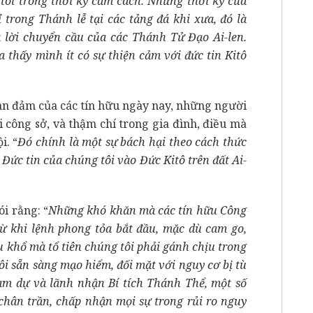
tôi trong thời kỳ cấm cách. Nhưng thời kỳ của
trong Thánh lễ tại các tảng đá khi xưa, đó là
a lời chuyển cầu của các Thánh Tử Đạo Ai-len.
 thấy mình ít có sự thiện cảm với đức tin Kitô
n đảm của các tín hữu ngày nay, những người
 công sở, và thậm chí trong gia đình, điều mà
i. “
Đó chính là một sự bách hại theo cách thức
 Đức tin của chúng tôi vào Đức Kitô trên đất Ai-
ói rằng: “
Những khó khăn mà các tín hữu Công
từ khi lệnh phong tỏa bắt đầu, mặc dù cam go,
 khổ mà tổ tiên chúng tôi phải gánh chịu trong
ôi sẵn sàng mạo hiểm, đối mặt với nguy cơ bị tù
am dự và lãnh nhận Bí tích Thánh Thể, một số
chân trần, chấp nhận mọi sự trong rủi ro nguy