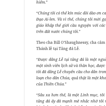
hiểm.
”
“
Chúng tôi có thể kín múc dồi dào ơn 
Đạo Ai-len. Và vì thế, chúng tôi mời g
giáo khắp thế giới cầu nguyện với cá
trên đất nước chúng tôi.
”
Theo cha Bill O’Shaughnessy, cha cảm
Thánh lễ tại Tảng đá Lễ.
“
Được dâng Lễ tại tảng đá là một nguồ
một sinh viên lịch sử và thần học, đượ
tôi đã dâng Lễ chuyển cầu cho dân trong
loạn cho dân Chúa, quả thật là một k
của Thiên Chúa
.”
“
Sâu xa hơn thế, là một Linh mục, tô
tảng đá ấy đã mạnh mẽ nhắc nhớ tôi v