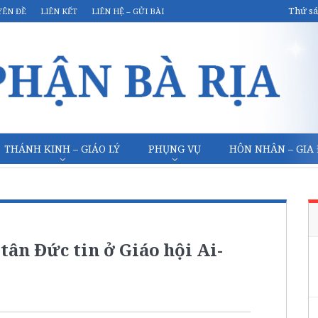
Thứ sá
YÊN ĐỀ
LIÊN KẾT
LIÊN HỆ – GỬI BÀI
THÁNH KINH – GIÁO LÝ
PHỤNG VỤ
HÔN NHÂN – GIA
tân Đức tin ở Giáo hội Ai-