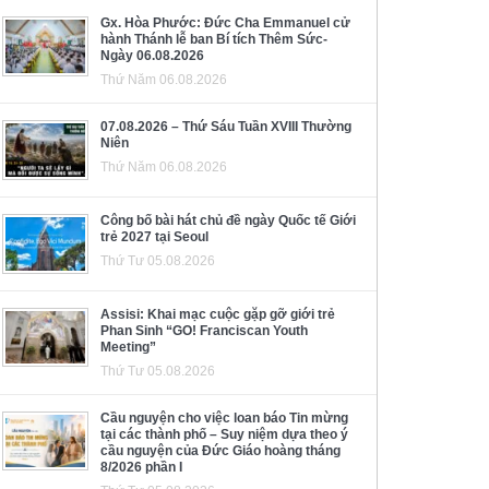
Gx. Hòa Phước: Đức Cha Emmanuel cử
hành Thánh lễ ban Bí tích Thêm Sức-
Ngày 06.08.2026
Thứ Năm 06.08.2026
07.08.2026 – Thứ Sáu Tuần XVIII Thường
Niên
Thứ Năm 06.08.2026
Công bố bài hát chủ đề ngày Quốc tế Giới
trẻ 2027 tại Seoul
Thứ Tư 05.08.2026
Assisi: Khai mạc cuộc gặp gỡ giới trẻ
Phan Sinh “GO! Franciscan Youth
Meeting”
Thứ Tư 05.08.2026
Cầu nguyện cho việc loan báo Tin mừng
tại các thành phố – Suy niệm dựa theo ý
cầu nguyện của Đức Giáo hoàng tháng
8/2026 phần I