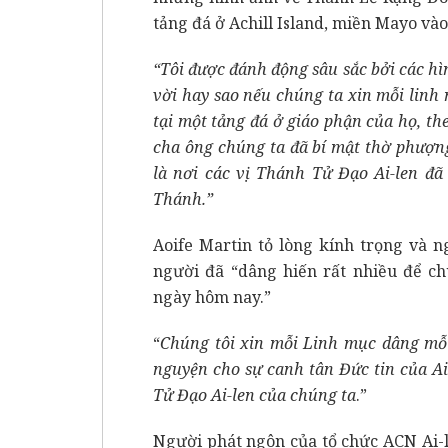
tảng đá ở Achill Island, miền Mayo và
“Tôi được đánh động sâu sắc bởi các hì
vời hay sao nếu chúng ta xin mỗi linh
tại một tảng đá ở giáo phận của họ, th
cha ông chúng ta đã bí mật thờ phượn
là nơi các vị Thánh Tử Đạo Ai-len đ
Thánh.”
Aoife Martin tỏ lòng kính trọng và 
người đã “dâng hiến rất nhiều để c
ngày hôm nay.”
“
Chúng tôi xin mỗi Linh mục dâng mỗi
nguyện cho sự canh tân Đức tin của Ai
Tử Đạo Ai-len của chúng ta
.”
Người phát ngôn của tổ chức ACN Ai-le