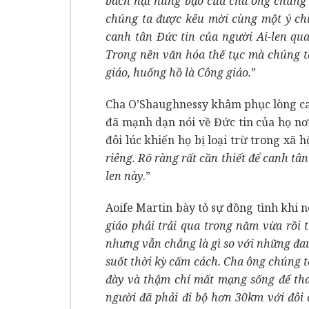
bách hại hung bạo của cha ông chúng 
chúng ta được kêu mời cùng một ý chỉ 
canh tân Đức tin của người Ai-len qu
Trong nền văn hóa thế tục mà chúng ta
giáo, huống hồ là Công giáo.
”
Cha O’Shaughnessy khâm phục lòng ca
đã mạnh dạn nói về Đức tin của họ nơi
đôi lúc khiến họ bị loại trừ trong xã hộ
riêng. Rõ ràng rất cần thiết để canh tân
len này
.”
Aoife Martin bày tỏ sự đồng tình khi n
giáo phải trải qua trong năm vừa rồi 
nhưng vẫn chẳng là gì so với những đau
suốt thời kỳ cấm cách. Cha ông chúng t
đày và thậm chí mất mạng sống để th
người đã phải đi bộ hơn 30km với đôi 