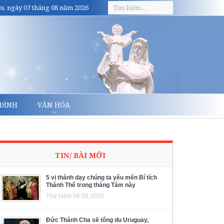
u, ngày 07 tháng 08 năm 2026
 ĐÌNH
VĂN HÓA
TIN/ BÀI MỚI
5 vị thánh dạy chúng ta yêu mến Bí tích
Thánh Thể trong tháng Tám này
Thứ Năm 06.08.2026
Đức Thánh Cha sẽ tông du Uruguay,