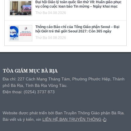
Đại hội Giáo lý toàn quốc lần thứ VII: Huấn giáo phục
vụ công cuộc loan báo Tin mừng – Ngày khai mạc
Thứ Ba 04.08.2026
Thông cáo Báo chí của Tổng Giáo phận Seoul – Đại
hội Giới trẻ thế giới Seoul 2027: Còn 365 ngày
Thứ Ba 04.08.2026
TÒA GIÁM MỤC BÀ RỊA
Địa chỉ: 227 Cách Mạng Tháng Tám, Phường Phước Hiệp, Thành
phố Bà Rịa, Tỉnh Bà Rịa Vũng Tàu.
Điện thoại: (0254) 3737 873
Website được phát triển bởi Ban Truyền Thông Giáo phận Bà Rịa.
Bài viết và ý kiến, xin
LIÊN HỆ BAN TRUYỀN THÔNG