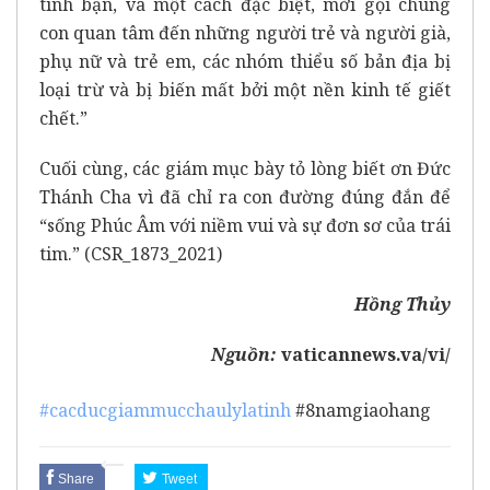
tình bạn, và một cách đặc biệt, mời gọi chúng
con quan tâm đến những người trẻ và người già,
phụ nữ và trẻ em, các nhóm thiểu số bản địa bị
loại trừ và bị biến mất bởi một nền kinh tế giết
chết.”
Cuối cùng, các giám mục bày tỏ lòng biết ơn Đức
Thánh Cha vì đã chỉ ra con đường đúng đắn để
“sống Phúc Âm với niềm vui và sự đơn sơ của trái
tim.” (CSR_1873_2021)
Hồng Thủy
Nguồn:
vaticannews.va/vi/
#cacducgiammucchaulylatinh
#8namgiaohang
Share
Tweet