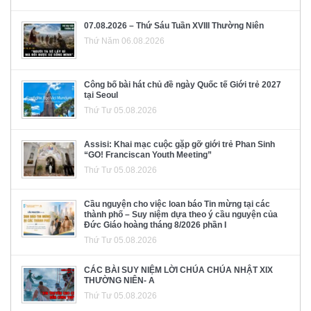
07.08.2026 – Thứ Sáu Tuần XVIII Thường Niên
Thứ Năm 06.08.2026
Công bố bài hát chủ đề ngày Quốc tế Giới trẻ 2027
tại Seoul
Thứ Tư 05.08.2026
Assisi: Khai mạc cuộc gặp gỡ giới trẻ Phan Sinh
“GO! Franciscan Youth Meeting”
Thứ Tư 05.08.2026
Cầu nguyện cho việc loan báo Tin mừng tại các
thành phố – Suy niệm dựa theo ý cầu nguyện của
Đức Giáo hoàng tháng 8/2026 phần I
Thứ Tư 05.08.2026
CÁC BÀI SUY NIỆM LỜI CHÚA CHÚA NHẬT XIX
THƯỜNG NIÊN- A
Thứ Tư 05.08.2026