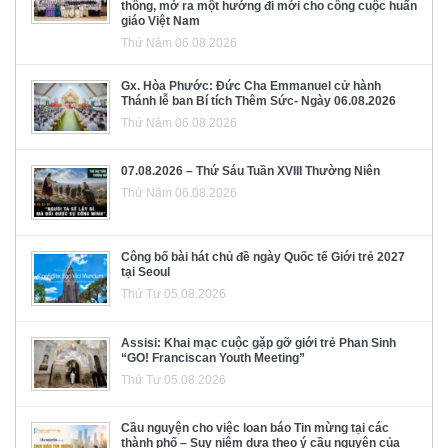
thông, mở ra một hướng đi mới cho công cuộc huấn
giáo Việt Nam
Thứ Năm 06.08.2026
Gx. Hòa Phước: Đức Cha Emmanuel cử hành
Thánh lễ ban Bí tích Thêm Sức- Ngày 06.08.2026
Thứ Năm 06.08.2026
07.08.2026 – Thứ Sáu Tuần XVIII Thường Niên
Thứ Năm 06.08.2026
Công bố bài hát chủ đề ngày Quốc tế Giới trẻ 2027
tại Seoul
Thứ Tư 05.08.2026
Assisi: Khai mạc cuộc gặp gỡ giới trẻ Phan Sinh
“GO! Franciscan Youth Meeting”
Thứ Tư 05.08.2026
Cầu nguyện cho việc loan báo Tin mừng tại các
thành phố – Suy niệm dựa theo ý cầu nguyện của