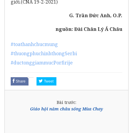
giới.(CNA 19-2-2021)
G. Trần Đức Anh, O.P.
nguồn:
Đài Chân Lý Á Châu
#toathanhchucmung
#thuongphuchinhthongSerbi
#ductonggiammucPorfirije
Share
Tweet
Bài trước:
Giáo hội năm châu sống Mùa Chay