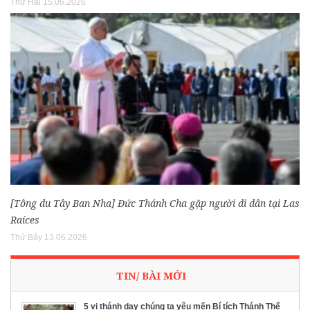
Thứ Hai 15.06.2026
[Tông du Tây Ban Nha] Đức Thánh Cha gặp người di dân tại Las
Raíces
Thứ Bảy 13.06.2026
TIN/ BÀI MỚI
5 vị thánh dạy chúng ta yêu mến Bí tích Thánh Thể