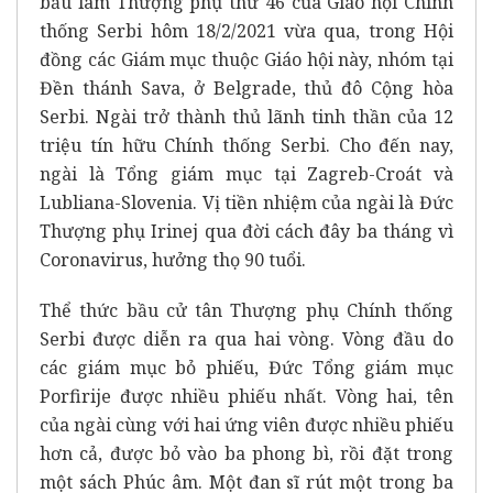
bầu làm Thượng phụ thứ 46 của Giáo hội Chính
thống Serbi hôm 18/2/2021 vừa qua, trong Hội
đồng các Giám mục thuộc Giáo hội này, nhóm tại
Đền thánh Sava, ở Belgrade, thủ đô Cộng hòa
Serbi. Ngài trở thành thủ lãnh tinh thần của 12
triệu tín hữu Chính thống Serbi. Cho đến nay,
ngài là Tổng giám mục tại Zagreb-Croát và
Lubliana-Slovenia. Vị tiền nhiệm của ngài là Đức
Thượng phụ Irinej qua đời cách đây ba tháng vì
Coronavirus, hưởng thọ 90 tuổi.
Thể thức bầu cử tân Thượng phụ Chính thống
Serbi được diễn ra qua hai vòng. Vòng đầu do
các giám mục bỏ phiếu, Đức Tổng giám mục
Porfirije được nhiều phiếu nhất. Vòng hai, tên
của ngài cùng với hai ứng viên được nhiều phiếu
hơn cả, được bỏ vào ba phong bì, rồi đặt trong
một sách Phúc âm. Một đan sĩ rút một trong ba