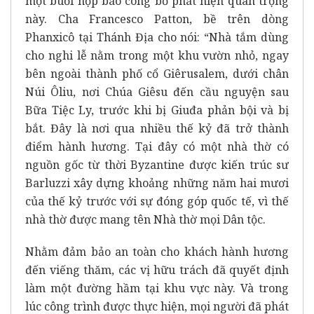
một buổi họp báo công bố phát hiện quan trọng
này. Cha Francesco Patton, bề trên dòng
Phanxicô tại Thánh Địa cho nói: “Nhà tắm dùng
cho nghi lễ nằm trong một khu vườn nhỏ, ngay
bên ngoài thành phố cổ Giêrusalem, dưới chân
Núi Ôliu, nơi Chúa Giêsu đến cầu nguyện sau
Bữa Tiệc Ly, trước khi bị Giuđa phản bội và bị
bắt. Đây là nơi qua nhiều thế kỷ đã trở thành
điểm hành hương. Tại đây có một nhà thờ có
nguồn gốc từ thời Byzantine được kiến trúc sư
Barluzzi xây dựng khoảng những năm hai mươi
của thế kỷ trước với sự đóng góp quốc tế, vì thế
nhà thờ được mang tên Nhà thờ mọi Dân tộc.
Nhằm đảm bảo an toàn cho khách hành hương
đến viếng thăm, các vị hữu trách đã quyết định
làm một đường hầm tại khu vực này. Và trong
lúc công trình được thực hiện, mọi người đã phát