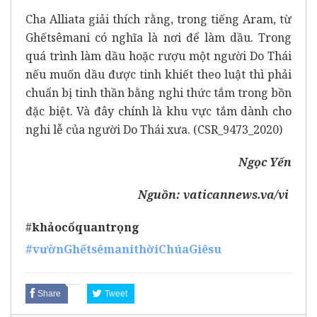
Cha Alliata giải thích rằng, trong tiếng Aram, từ
Ghếtsêmani có nghĩa là nơi để làm dầu. Trong
quá trình làm dầu hoặc rượu một người Do Thái
nếu muốn dầu được tinh khiết theo luật thì phải
chuẩn bị tinh thần bằng nghi thức tắm trong bồn
đặc biệt. Và đây chính là khu vực tắm dành cho
nghi lễ của người Do Thái xưa. (CSR_9473_2020)
Ngọc Yến
Nguồn:
vaticannews.va/vi
#
khảocổquantrọng
#vườnGhếtsêmanithờiChúaGiêsu
Share
Tweet