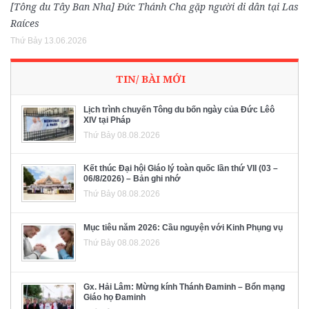
[Tông du Tây Ban Nha] Đức Thánh Cha gặp người di dân tại Las
Raíces
Thứ Bảy 13.06.2026
TIN/ BÀI MỚI
Lịch trình chuyến Tông du bốn ngày của Đức Lêô
XIV tại Pháp
Thứ Bảy 08.08.2026
Kết thúc Đại hội Giáo lý toàn quốc lần thứ VII (03 –
06/8/2026) – Bản ghi nhớ
Thứ Bảy 08.08.2026
Mục tiêu năm 2026: Cầu nguyện với Kinh Phụng vụ
Thứ Bảy 08.08.2026
Gx. Hải Lâm: Mừng kính Thánh Đaminh – Bổn mạng
Giáo họ Đaminh