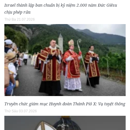
Israel thành lập ban chuẩn bị kỷ niệm 2.000 năm Đức Giêsu
chịu phép rửa
Thứ Ba 21.07.2026
Truyền chức giám mục Huynh đoàn Thánh Piô X: Vạ tuyệt thông
Thứ Sáu 03.07.2026