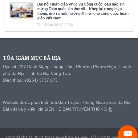
Đại hội Huấn giáo Phục vụ Công cuộc loan báo Tin
mừng Toàn quốc lần thứ VII – Khép lại trong hiệp
thông, mở ra một hướng đi mới cho công cuộc huấn
giáo Việt Nam
Thứ Năm 06.08.2026
TÒA GIÁM MỤC BÀ RỊA
Địa chỉ: 227 Cách Mạng Tháng Tám, Phường Phước Hiệp, Thành
phố Bà Rịa, Tỉnh Bà Rịa Vũng Tàu.
Điện thoại: (0254) 3737 873
Website được phát triển bởi Ban Truyền Thông Giáo phận Bà Rịa.
Bài viết và ý kiến, xin
LIÊN HỆ BAN TRUYỀN THÔNG
Copyright © 2013 By Giáo Phận Bà Rịa, All rights reserved.