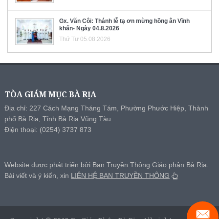
Gx. Văn Côi: Thánh lễ tạ ơn mừng hồng ân Vĩnh
khấn- Ngày 04.8.2026
Thứ Tư 05.08.2026
TÒA GIÁM MỤC BÀ RỊA
Địa chỉ: 227 Cách Mạng Tháng Tám, Phường Phước Hiệp, Thành
phố Bà Rịa, Tỉnh Bà Rịa Vũng Tàu.
Điện thoại: (0254) 3737 873
Website được phát triển bởi Ban Truyền Thông Giáo phận Bà Rịa.
Bài viết và ý kiến, xin
LIÊN HỆ BAN TRUYỀN THÔNG