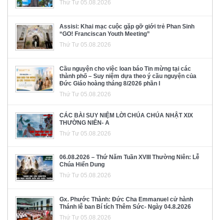
Thứ Tư 05.08.2026
Assisi: Khai mạc cuộc gặp gỡ giới trẻ Phan Sinh
“GO! Franciscan Youth Meeting”
Thứ Tư 05.08.2026
Cầu nguyện cho việc loan báo Tin mừng tại các
thành phố – Suy niệm dựa theo ý cầu nguyện của
Đức Giáo hoàng tháng 8/2026 phần I
Thứ Tư 05.08.2026
CÁC BÀI SUY NIỆM LỜI CHÚA CHÚA NHẬT XIX
THƯỜNG NIÊN- A
Thứ Tư 05.08.2026
06.08.2026 – Thứ Năm Tuần XVIII Thường Niên: Lễ
Chúa Hiển Dung
Thứ Tư 05.08.2026
Gx. Phước Thành: Đức Cha Emmanuel cử hành
Thánh lễ ban Bí tích Thêm Sức- Ngày 04.8.2026
Thứ Tư 05.08.2026