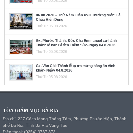
Thứ Tư 05.08.2026
06.08.2026 – Thứ Năm Tuần XVIII Thường Niên: Lễ
Chúa Hiển Dung
Thứ Tư 05.08.2026
Gx. Phước Thành: Đức Cha Emmanuel cử hành
Thánh lễ ban Bí tích Thêm Sức- Ngày 04.8.2026
Thứ Tư 05.08.2026
Gx. Văn Côi: Thánh lễ tạ ơn mừng hồng ân Vĩnh
khấn- Ngày 04.8.2026
Thứ Tư 05.08.2026
TÒA GIÁM MỤC BÀ RỊA
Địa chỉ: 227 Cách Mạng Tháng Tám, Phường Phước Hiệp, Thành
phố Bà Rịa, Tỉnh Bà Rịa Vũng Tàu.
Điện thoại: (0254) 3737 873