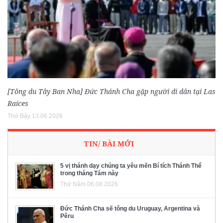
[Tông du Tây Ban Nha] Đức Thánh Cha gặp người di dân tại Las
Raíces
Thứ Bảy 13.06.2026
TIN/ BÀI MỚI
5 vị thánh dạy chúng ta yêu mến Bí tích Thánh Thể
trong tháng Tám này
Thứ Năm 06.08.2026
Đức Thánh Cha sẽ tông du Uruguay, Argentina và
Pêru