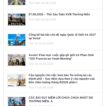
Thứ Năm 06.08.2026
07.08.2026 – Thứ Sáu Tuần XVIII Thường Niên
Thứ Năm 06.08.2026
Công bố bài hát chủ đề ngày Quốc tế Giới trẻ 2027
tại Seoul
Thứ Tư 05.08.2026
Assisi: Khai mạc cuộc gặp gỡ giới trẻ Phan Sinh
“GO! Franciscan Youth Meeting”
Thứ Tư 05.08.2026
Cầu nguyện cho việc loan báo Tin mừng tại các
thành phố – Suy niệm dựa theo ý cầu nguyện của
Đức Giáo hoàng tháng 8/2026 phần I
Thứ Tư 05.08.2026
CÁC BÀI SUY NIỆM LỜI CHÚA CHÚA NHẬT XIX
THƯỜNG NIÊN- A