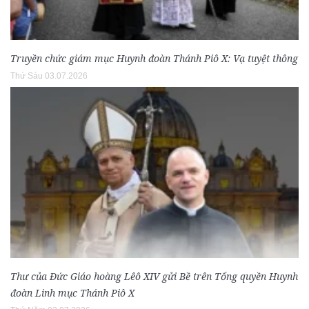
Truyền chức giám mục Huynh đoàn Thánh Piô X: Vạ tuyệt thông
Thứ Sáu 03.07.2026
Thư của Đức Giáo hoàng Lêô XIV gửi Bề trên Tổng quyền Huynh
đoàn Linh mục Thánh Piô X