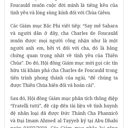
Foucauld muốn cuộc đời mình là tiếng kêu của
tình yêu và lòng sùng kính đối với Chúa Giêsu.
Các Giám mục Bắc Phi viết tiếp: “Say mê Sahara
và người dân ở đây, cha Charles de Foucauld
muốn được mọi người công nhận như là một
người anh em, bởi vì đối với cha, đó là bằng
chứng quan trọng nhất về tình yêu của Thiên
Chúa”. Do đó, Hội đồng Giám mục mời gọi các tín
hữu tái khám phá cha Charles de Foucauld trong
tiến trình phong thánh của ngài, “để chúng ta
được Thiên Chúa biến đổi và hoán cải”.
Sau đó, Hội đồng Giám mục phân tích thông điệp
“Fratelli tutti”, đề cập đến tài liệu về tình huynh
đệ nhân loại đã được Đức Thánh Cha Phanxicô
và Đại Imam Ahmed al-Tayyeb ký tại Abu Dhabi
ngày 04/02/2019. Các Giám mục nhắc lại rằng