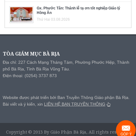
Gx. Phước Tân: Thánh lễ tạ ơn tốt nghiệp Giáo lý
Hồng Ân
Thứ Hai 03.08.2026
TÒA GIÁM MỤC BÀ RỊA
Địa chỉ: 227 Cách Mạng Tháng Tám, Phường Phước Hiệp, Thành
phố Bà Rịa, Tỉnh Bà Rịa Vũng Tàu.
Điện thoại: (0254) 3737 873
Website được phát triển bởi Ban Truyền Thông Giáo phận Bà Rịa.
Bài viết và ý kiến, xin
LIÊN HỆ BAN TRUYỀN THÔNG
Copyright © 2013 By Giáo Phận Bà Rịa, All rights reserved.
GÓP Ý