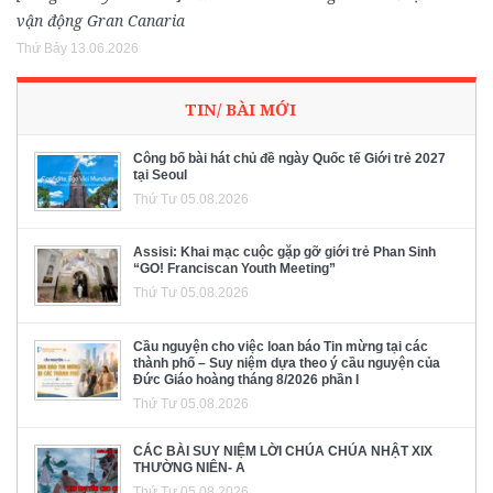
vận động Gran Canaria
Thứ Bảy 13.06.2026
TIN/ BÀI MỚI
Công bố bài hát chủ đề ngày Quốc tế Giới trẻ 2027
tại Seoul
Thứ Tư 05.08.2026
Assisi: Khai mạc cuộc gặp gỡ giới trẻ Phan Sinh
“GO! Franciscan Youth Meeting”
Thứ Tư 05.08.2026
Cầu nguyện cho việc loan báo Tin mừng tại các
thành phố – Suy niệm dựa theo ý cầu nguyện của
Đức Giáo hoàng tháng 8/2026 phần I
Thứ Tư 05.08.2026
CÁC BÀI SUY NIỆM LỜI CHÚA CHÚA NHẬT XIX
THƯỜNG NIÊN- A
Thứ Tư 05.08.2026