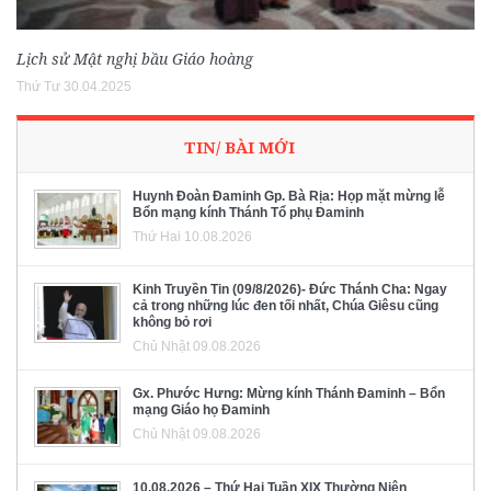
Lịch sử Mật nghị bầu Giáo hoàng
Thứ Tư 30.04.2025
TIN/ BÀI MỚI
Huynh Đoàn Đaminh Gp. Bà Rịa: Họp mặt mừng lễ
Bổn mạng kính Thánh Tổ phụ Đaminh
Thứ Hai 10.08.2026
Kinh Truyền Tin (09/8/2026)- Đức Thánh Cha: Ngay
cả trong những lúc đen tối nhất, Chúa Giêsu cũng
không bỏ rơi
Chủ Nhật 09.08.2026
Gx. Phước Hưng: Mừng kính Thánh Đaminh – Bổn
mạng Giáo họ Đaminh
Chủ Nhật 09.08.2026
10.08.2026 – Thứ Hai Tuần XIX Thường Niên