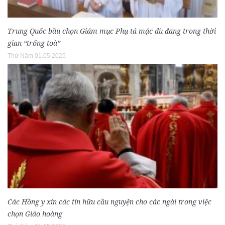
Trung Quốc bầu chọn Giám mục Phụ tá mặc dù đang trong thời
gian “trống toà”
Thứ Năm 01.05.2025
Các Hồng y xin các tín hữu cầu nguyện cho các ngài trong việc
chọn Giáo hoàng