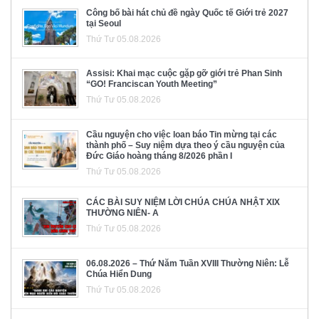
Công bố bài hát chủ đề ngày Quốc tế Giới trẻ 2027
tại Seoul
Thứ Tư 05.08.2026
Assisi: Khai mạc cuộc gặp gỡ giới trẻ Phan Sinh
“GO! Franciscan Youth Meeting”
Thứ Tư 05.08.2026
Cầu nguyện cho việc loan báo Tin mừng tại các
thành phố – Suy niệm dựa theo ý cầu nguyện của
Đức Giáo hoàng tháng 8/2026 phần I
Thứ Tư 05.08.2026
CÁC BÀI SUY NIỆM LỜI CHÚA CHÚA NHẬT XIX
THƯỜNG NIÊN- A
Thứ Tư 05.08.2026
06.08.2026 – Thứ Năm Tuần XVIII Thường Niên: Lễ
Chúa Hiển Dung
Thứ Tư 05.08.2026