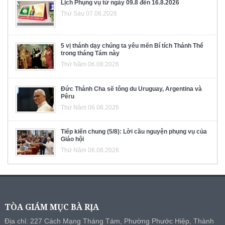
Lịch Phụng vụ từ ngày 09.8 đến 16.8.2026
Thứ Sáu 07.08.2026
5 vị thánh dạy chúng ta yêu mến Bí tích Thánh Thể
trong tháng Tám này
Thứ Năm 06.08.2026
Đức Thánh Cha sẽ tông du Uruguay, Argentina và
Pêru
Thứ Năm 06.08.2026
Tiếp kiến chung (5/8): Lời cầu nguyện phụng vụ của
Giáo hội
Thứ Năm 06.08.2026
TÒA GIÁM MỤC BÀ RỊA
Địa chỉ: 227 Cách Mạng Tháng Tám, Phường Phước Hiệp, Thành