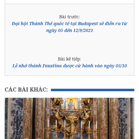
Bài trước:
Đại hội Thánh Thể quốc tế tại Budapest sẽ diễn ra từ
ngày 05 đến 12/9/2021
Bài kế tiếp:
Lễ nhớ thánh Faustina được cử hành vào ngày 05/10
CÁC BÀI KHÁC: