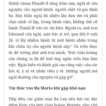
thánh Gioan Phaolô II sống hôm nay, ngài sẽ cầu
nguyện cho người bệnh, người chết và gia đình
họ. Bản thân ngài đã nhiều lần đau ốm và phải
chịu cảnh cô lập, trong bệnh viện, không thể cử
hành Thánh lễ với các tín hữu. Ngoài ra, anh trai
Edmund của ngài, một bác sĩ trẻ, qua đời ở tuổi
26, vì lây nhiễm bệnh từ một bệnh nhân trong
khi chữa trị cho người bệnh này.” Và trên thực
tế, để tưởng nhớ anh trai mình, “Đức Giáo hoàng
của chúng ta đã để một ống nghe trên bàn làm
việc. Ngài hiểu và đánh giá cao công việc của các
bác sĩ, y tá và nhân viên y tế, những người mà
ngài thường cầu nguyện và gặp gỡ”.
Tín thác vào Mẹ Maria khi gặp khổ nạn
Tiếp đến, các giám mục Ba Lan nêu bật các đặc
điểm khác của Đức Giáo hoàng Wojtyła, như chú