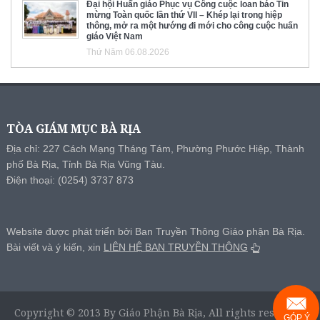
Đại hội Huấn giáo Phục vụ Công cuộc loan báo Tin
mừng Toàn quốc lần thứ VII – Khép lại trong hiệp
thông, mở ra một hướng đi mới cho công cuộc huấn
giáo Việt Nam
Thứ Năm 06.08.2026
TÒA GIÁM MỤC BÀ RỊA
Địa chỉ: 227 Cách Mạng Tháng Tám, Phường Phước Hiệp, Thành
phố Bà Rịa, Tỉnh Bà Rịa Vũng Tàu.
Điện thoại: (0254) 3737 873
Website được phát triển bởi Ban Truyền Thông Giáo phận Bà Rịa.
Bài viết và ý kiến, xin
LIÊN HỆ BAN TRUYỀN THÔNG
Copyright © 2013 By Giáo Phận Bà Rịa, All rights reserved.
GÓP Ý