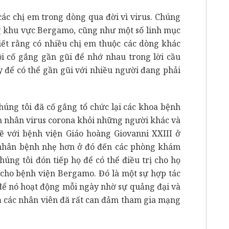
các chị em trong dòng qua đời vì virus. Chúng
ng khu vực Bergamo, cũng như một số linh mục
iết rằng có nhiều chị em thuộc các dòng khác
ôi cố gắng gần gũi để nhớ nhau trong lời cầu
 để có thể gần gũi với nhiều người đang phải
chúng tôi đã cố gắng tổ chức lại các khoa bệnh
nh nhân virus corona khỏi những người khác và
hẽ với bệnh viện Giáo hoàng Giovanni XXIII ở
nhân bệnh nhẹ hơn ở đó đến các phòng khám
húng tôi đón tiếp họ để có thể điều trị cho họ
i cho bệnh viện Bergamo. Đó là một sự hợp tác
ể nó hoạt động mỗi ngày nhờ sự quảng đại và
 cả các nhân viên đã rất can đảm tham gia mạng