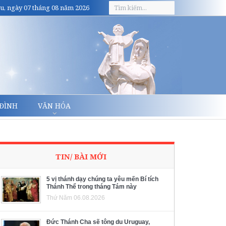
u, ngày 07 tháng 08 năm 2026
 ĐÌNH
VĂN HÓA
TIN/ BÀI MỚI
5 vị thánh dạy chúng ta yêu mến Bí tích
Thánh Thể trong tháng Tám này
Thứ Năm 06.08.2026
Đức Thánh Cha sẽ tông du Uruguay,