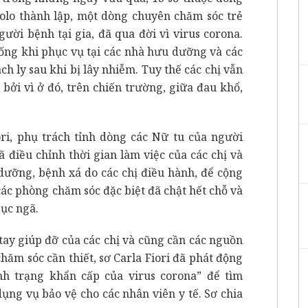
olo thành lập, một dòng chuyên chăm sóc trẻ
ười bệnh tại gia, đã qua đời vì virus corona.
ống khi phục vụ tại các nhà hưu dưỡng và các
ch ly sau khi bị lây nhiễm. Tuy thế các chị vẫn
 bởi vì ở đó, trên chiến trường, giữa đau khổ,
ori, phụ trách tỉnh dòng các Nữ tu của người
 điều chỉnh thời gian làm việc của các chị và
dưỡng, bệnh xá do các chị điều hành, để cộng
các phòng chăm sóc đặc biệt đã chật hết chỗ và
gục ngã.
tay giúp đỡ của các chị và cũng cần các nguồn
chăm sóc cần thiết, sơ Carla Fiori đã phát động
nh trạng khẩn cấp của virus corona” để tìm
ng vụ bảo vệ cho các nhân viên y tế. Sơ chia