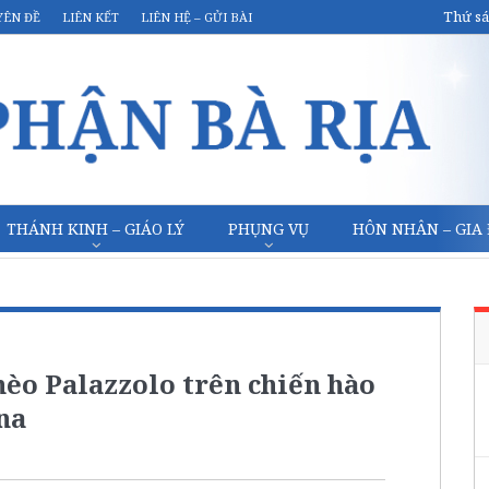
Thứ sá
YÊN ĐỀ
LIÊN KẾT
LIÊN HỆ – GỬI BÀI
THÁNH KINH – GIÁO LÝ
PHỤNG VỤ
HÔN NHÂN – GIA
èo Palazzolo trên chiến hào
na