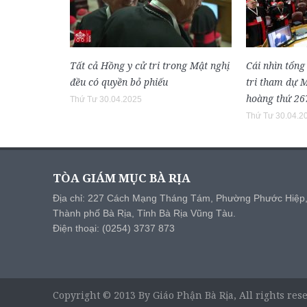
Tất cả Hồng y cử tri trong Mật nghị
Cái nhìn tổng
đều có quyền bỏ phiếu
tri tham dự 
hoàng thứ 26
Thứ Tư 30.04.2025
Thứ Tư 30.04.2
TÒA GIÁM MỤC BÀ RỊA
Địa chỉ: 227 Cách Mạng Tháng Tám, Phường Phước Hiệp
Thành phố Bà Rịa, Tỉnh Bà Rịa Vũng Tàu.
Điện thoại: (0254) 3737 873
Copyright © 2013 By Giáo Phận Bà Rịa, All rights res