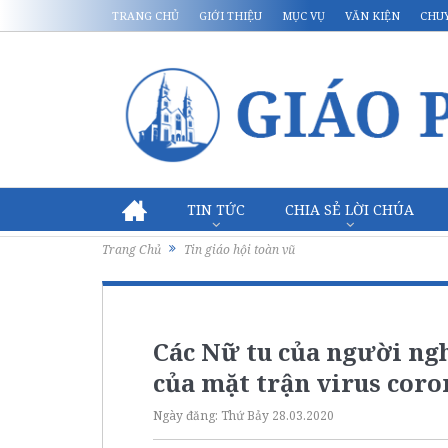
TRANG CHỦ
GIỚI THIỆU
MỤC VỤ
VĂN KIỆN
CHU
TIN TỨC
CHIA SẺ LỜI CHÚA
Trang Chủ
Tin giáo hội toàn vũ
Các Nữ tu của người ngh
của mặt trận virus coro
Ngày đăng:
Thứ Bảy 28.03.2020