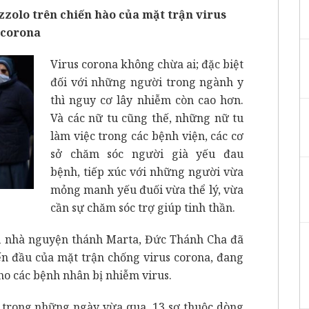
zolo trên chiến hào của mặt trận virus
corona
Virus corona không chừa ai; đặc biệt
đối với những người trong ngành y
thì nguy cơ lây nhiễm còn cao hơn.
Và các nữ tu cũng thế, những nữ tu
làm việc trong các bệnh viện, các cơ
sở chăm sóc người già yếu đau
bệnh, tiếp xúc với những người vừa
mỏng manh yếu đuối vừa thể lý, vừa
cần sự chăm sóc trợ giúp tinh thần.
ại nhà nguyện thánh Marta, Đức Thánh Cha đã
ến đầu của mặt trận chống virus corona, đang
cho các bệnh nhân bị nhiễm virus.
, trong những ngày vừa qua, 13 sơ thuộc dòng