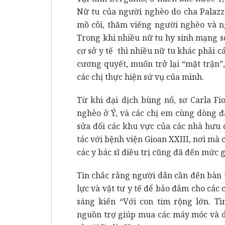
Nữ tu của người nghèo do cha Palazz
mồ côi, thăm viếng người nghèo và ng
Trong khi nhiều nữ tu hy sinh mạng s
cơ sở y tế thì nhiều nữ tu khác phải cá
cương quyết, muốn trở lại “mặt trận”,
các chị thực hiện sứ vụ của mình.
Từ khi đại dịch bùng nổ, sơ Carla Fi
nghèo ở Ý, và các chị em cùng dòng đã
sửa đổi các khu vực của các nhà hưu 
tác với bệnh viện Gioan XXIII, nơi mà 
các y bác sĩ điều trị cũng đã đến mức 
Tin chắc rằng người dân cần đến bàn 
lực và vật tư y tế để bảo đảm cho các 
sáng kiến “Với con tim rộng lớn. Tì
nguồn trợ giúp mua các máy móc và dụ