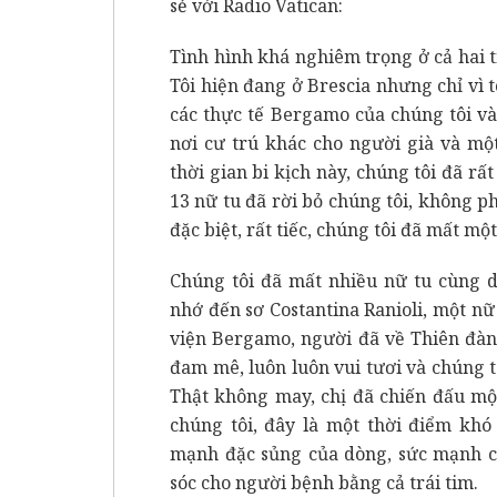
sẻ với Radio Vatican:
Tình hình khá nghiêm trọng ở cả hai 
Tôi hiện đang ở Brescia nhưng chỉ vì tôi
các thực tế Bergamo của chúng tôi và 
nơi cư trú khác cho người già và mộ
thời gian bi kịch này, chúng tôi đã rấ
13 nữ tu đã rời bỏ chúng tôi, không ph
đặc biệt, rất tiếc, chúng tôi đã mất m
Chúng tôi đã mất nhiều nữ tu cùng d
nhớ đến sơ Costantina Ranioli, một nữ
viện Bergamo, người đã về Thiên đàng
đam mê, luôn luôn vui tươi và chúng t
Thật không may, chị đã chiến đấu mộ
chúng tôi, đây là một thời điểm khó
mạnh đặc sủng của dòng, sức mạnh c
sóc cho người bệnh bằng cả trái tim.