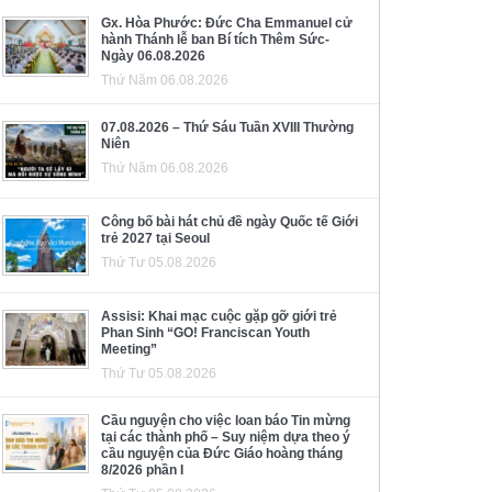
Gx. Hòa Phước: Đức Cha Emmanuel cử
hành Thánh lễ ban Bí tích Thêm Sức-
Ngày 06.08.2026
Thứ Năm 06.08.2026
07.08.2026 – Thứ Sáu Tuần XVIII Thường
Niên
Thứ Năm 06.08.2026
Công bố bài hát chủ đề ngày Quốc tế Giới
trẻ 2027 tại Seoul
Thứ Tư 05.08.2026
Assisi: Khai mạc cuộc gặp gỡ giới trẻ
Phan Sinh “GO! Franciscan Youth
Meeting”
Thứ Tư 05.08.2026
Cầu nguyện cho việc loan báo Tin mừng
tại các thành phố – Suy niệm dựa theo ý
cầu nguyện của Đức Giáo hoàng tháng
8/2026 phần I