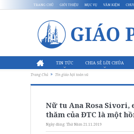
TRANG CHỦ
GIỚI THIỆU
MỤC VỤ
VĂN KIỆN
CHU
TIN TỨC
CHIA SẺ LỜI CHÚA
Trang Chủ
Tin giáo hội toàn vũ
Nữ tu Ana Rosa Sivori,
thăm của ĐTC là một h
Ngày đăng:
Thứ Năm 21.11.2019