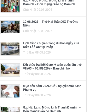
Gx. Phước Hưng: Mừng kính Thánh
Đaminh – Bổn mạng Giáo họ Đaminh
Chủ Nhật 09.08.2026
10.08.2026 – Thứ Hai Tuần XIX Thường
Niên
Chủ Nhật 09.08.2026
Lịch trình chuyến Tông du bốn ngày của
Đức Lêô XIV tại Pháp
Thứ Bảy 08.08.2026
Kết thúc Đại hội Giáo lý toàn quốc lần thứ
VII (03 – 06/8/2026) – Bản ghi nhớ
Thứ Bảy 08.08.2026
Mục tiêu năm 2026: Cầu nguyện với Kinh
Phụng vụ
Thứ Bảy 08.08.2026
Gx. Hải Lâm: Mừng kính Thánh Đaminh –
Bổn mạng Giáo họ Đaminh