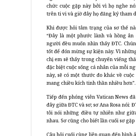
chức cuộc gặp này bởi vì họ nghe nó
trên ti vi và giờ đây họ đăng ký tham 
Khi được hỏi tâm trạng của sơ thế nà
“Đây là một phước lành và hồng ân đ
người đều muốn nhìn thấy ĐTC. Chúng
tốt để đón mừng sự kiện này. Vì nhữn
chị em sẽ thấy trong chuyến viếng thă
đặc biệt cuộc sống cá nhân của mỗi n
này, sẽ có một thước đo khác về cuộ
mang chiều kích tinh thần nhiều hơn”.
Tiếp đến phóng viên Vatican News đã 
đây giữa ĐTC và sơ; sơ Ana Rosa nói: Đ
tôi nói những điều tự nhiên như giữ
nhau. Sơ cũng cho biết lần cuối sơ gặp
Câu hỏi cuối cùng liên quan đến hình 