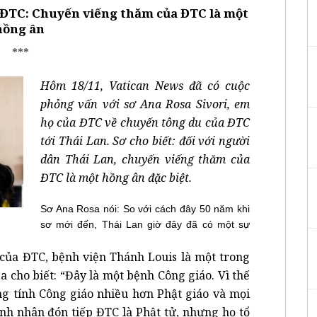
a ĐTC: Chuyến viếng thăm của ĐTC là một
hồng ân
***
Hôm 18/11, Vatican News đã có cuộc
phỏng vấn với sơ Ana Rosa Sivori, em
họ của ĐTC về chuyến tông du của ĐTC
tới Thái Lan. Sơ cho biết: đối với người
dân Thái Lan, chuyến viếng thăm của
ĐTC là một hồng ân đặc biệt.
Sơ Ana Rosa nói: So với cách đây 50 năm khi
sơ mới đến, Thái Lan giờ đây đã có một sự
của ĐTC, bệnh viện Thánh Louis là một trong
a cho biết: “Đây là một bệnh Công giáo. Vì thế
ng tính Công giáo nhiều hơn Phật giáo và mọi
ệnh nhân đón tiếp ĐTC là Phật tử, nhưng họ tổ