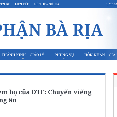
Thứ ha
YÊN ĐỀ
LIÊN KẾT
LIÊN HỆ – GỬI BÀI
THÁNH KINH – GIÁO LÝ
PHỤNG VỤ
HÔN NHÂN – GIA
 em họ của ĐTC: Chuyến viếng
ồng ân