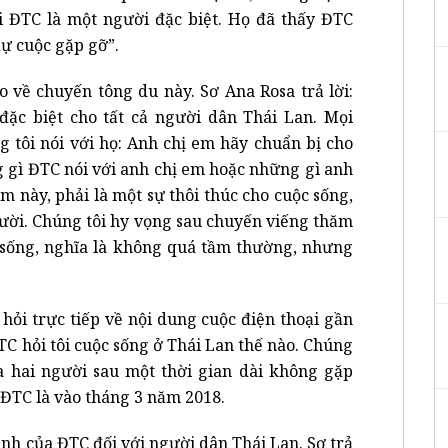
i ĐTC là một người đặc biệt. Họ đã thấy ĐTC
dự cuộc gặp gỡ”.
o về chuyến tông du này. Sơ Ana Rosa trả lời:
ặc biệt cho tất cả người dân Thái Lan. Mọi
 tôi nói với họ: Anh chị em hãy chuẩn bị cho
g gì ĐTC nói với anh chị em hoặc những gì anh
m này, phải là một sự thôi thúc cho cuộc sống,
gười. Chúng tôi hy vọng sau chuyến viếng thăm
c sống, nghĩa là không quá tầm thường, nhưng
hỏi trực tiếp về nội dung cuộc điện thoại gần
TC hỏi tôi cuộc sống ở Thái Lan thế nào. Chúng
a hai người sau một thời gian dài không gặp
 ĐTC là vào tháng 3 năm 2018.
ảnh của ĐTC đối với người dân Thái Lan. Sơ trả