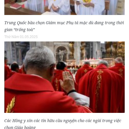
Trung Quốc bầu chọn Giám mục Phụ tá mặc dù đang trong thời
gian “trống toà”
Thứ Năm 01.05.2025
Các Hồng y xin các tín hữu cầu nguyện cho các ngài trong việc
chọn Giáo hoàng