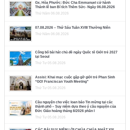
Gx. Hòa Phước: Đức Cha Emmanuel cử hành
Thánh lễ ban Bí tích Thêm Sức- Ngày 06.08.2026
Thứ Năm 06.08.2026
07.08.2026 – Thứ Sáu Tuần XVIII Thường Niên
Thứ Năm 06.08.2026
Công bố bài hát chủ đề ngày Quốc tế Giới trẻ 2027
tại Seoul
Thứ Tư 05.08.2026
Assisi: Khai mạc cuộc gặp gỡ giới trẻ Phan Sinh
“GO! Franciscan Youth Meeting”
Thứ Tư 05.08.2026
Cầu nguyện cho việc loan báo Tin mừng tại các
thành phố – Suy niệm dựa theo ý cầu nguyện của
Đức Giáo hoàng tháng 8/2026 phần I
Thứ Tư 05.08.2026
CÁC BÀI SUY NIỆM LỜI CHÚA CHÚA NHẬT XIX