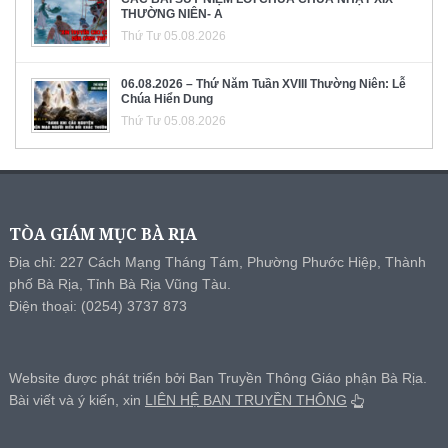
THƯỜNG NIÊN- A
Thứ Tư 05.08.2026
06.08.2026 – Thứ Năm Tuần XVIII Thường Niên: Lễ
Chúa Hiển Dung
Thứ Tư 05.08.2026
TÒA GIÁM MỤC BÀ RỊA
Địa chỉ: 227 Cách Mạng Tháng Tám, Phường Phước Hiệp, Thành
phố Bà Rịa, Tỉnh Bà Rịa Vũng Tàu.
Điện thoại: (0254) 3737 873
Website được phát triển bởi Ban Truyền Thông Giáo phận Bà Rịa.
Bài viết và ý kiến, xin
LIÊN HỆ BAN TRUYỀN THÔNG