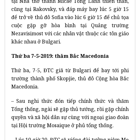
tại Nhà thờ thánh Micae Tổng Lãnh thiên thần,
cũng tại Rakovsky, và đáp máy bay lúc 5 giờ 15
để trở về thủ đô Sofia vào lúc 6 giờ 15 để chủ tọa
cuộc gặp gỡ hòa bình tại Quảng trường
Nezavisimost với các nhân vật thuộc các tôn giáo
khác nhau ở Bulgari.
Thứ ba 7-5-2019: thăm Bắc Macedonia
Thứ ba, 7-5, ĐTC giã từ Bulgari để bay tới phi
trường thành phố Skopjie, thủ đô Cộng hòa Bắc
Macedonia.
– Sau nghi thức đón tiếp chính thức và thăm
Tổng thống, ngài sẽ gặp thủ tướng, rồi gặp chính
quyền và xã hội dân sự cùng với ngoại giao đoàn
tại Hội trường Mosaique ở phủ tổng thống.
– Lúc 10 giờ 20, ĐTC sẽ viếng đài tưởng niệm Mẹ