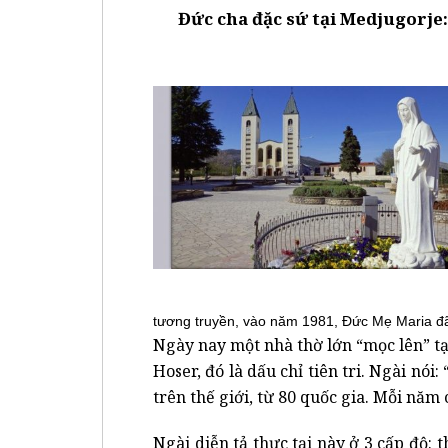
Đức cha đặc sứ tại Medjugorje:
tương truyền, vào năm 1981, Đức Mẹ Maria đã h
Ngày nay một nhà thờ lớn “mọc lên” t
Hoser, đó là dấu chỉ tiên tri. Ngài n
trên thế giới, từ 80 quốc gia. Mỗi năm 
Ngài diễn tả thực tại này ở 3 cấp độ: 