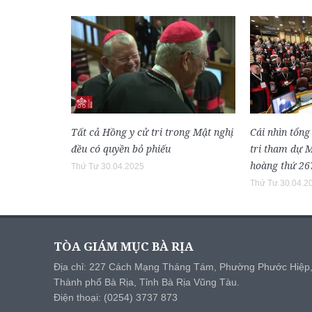
Tất cả Hồng y cử tri trong Mật nghị
Cái nhìn tổng
đều có quyền bỏ phiếu
tri tham dự 
hoàng thứ 26
Thứ Tư 30.04.2025
Thứ Tư 30.04.2
TÒA GIÁM MỤC BÀ RỊA
Địa chỉ: 227 Cách Mạng Tháng Tám, Phường Phước Hiệp
Thành phố Bà Rịa, Tỉnh Bà Rịa Vũng Tàu.
Điện thoại: (0254) 3737 873