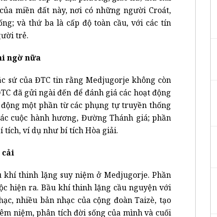
ử của miền đất này, nơi có những người Croát,
ống; và thứ ba là cấp độ toàn cầu, với các tín
ười trẻ.
hi ngờ nữa
c sứ của ĐTC tin rằng Medjugorje không còn
 ĐTC đã gửi ngài đến để đánh giá các hoạt động
t động một phần từ các phụng tự truyền thống
các cuộc hành hương, Đường Thánh giá; phần
tích, ví dụ như bí tích Hòa giải.
 cải
 khí thinh lặng suy niệm ở Medjugorje. Phần
ộc hiện ra. Bầu khí thinh lặng cầu nguyện với
ạc, nhiều bản nhạc của cộng đoàn Taizè, tạo
iêm niệm, phân tích đời sống của mình và cuối