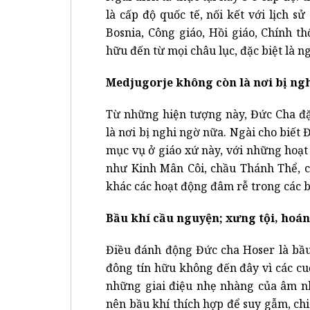
là cấp độ quốc tế, nối kết với lịch s
Bosnia, Công giáo, Hồi giáo, Chính th
hữu đến từ mọi châu lục, đặc biệt là ng
Medjugorje không còn là nơi bị ng
Từ những hiện tượng này, Đức Cha đặ
là nơi bị nghi ngờ nữa. Ngài cho biết
mục vụ ở giáo xứ này, với những hoạ
như Kinh Mân Côi, chầu Thánh Thể, 
khác các hoạt động đâm rễ trong các bí 
Bầu khí cầu nguyện; xưng tội, hoán
Điều đánh động Đức cha Hoser là bầu
đông tín hữu không đến đây vì các cu
những giai điệu nhẹ nhàng của âm nh
nên bầu khí thích hợp để suy gẫm, ch