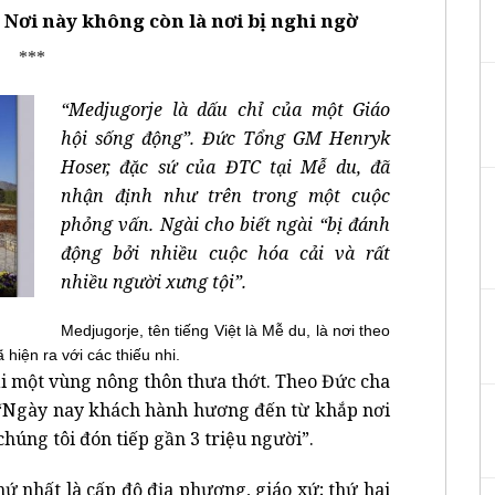
 Nơi này không còn là nơi bị nghi ngờ
***
“Medjugorje là dấu chỉ của một Giáo
hội sống động”. Đức Tổng GM Henryk
Hoser, đặc sứ của ĐTC tại Mễ du, đã
nhận định như trên trong một cuộc
phỏng vấn. Ngài cho biết ngài “bị đánh
động bởi nhiều cuộc hóa cải và rất
nhiều người xưng tội”.
Medjugorje, tên tiếng Việt là Mễ du, là nơi theo
iện ra với các thiếu nhi.
ại một vùng nông thôn thưa thớt. Theo Đức cha
ói: “Ngày nay khách hành hương đến từ khắp nơi
chúng tôi đón tiếp gần 3 triệu người”.
thứ nhất là cấp độ địa phương, giáo xứ; thứ hai