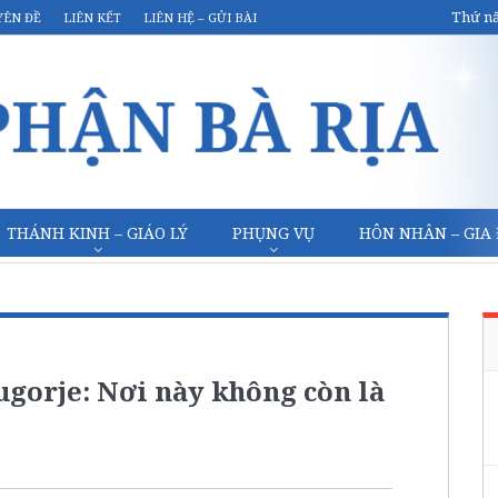
Thứ nă
YÊN ĐỀ
LIÊN KẾT
LIÊN HỆ – GỬI BÀI
THÁNH KINH – GIÁO LÝ
PHỤNG VỤ
HÔN NHÂN – GIA
ugorje: Nơi này không còn là