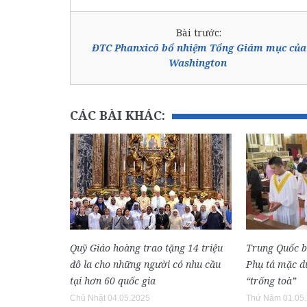
Bài trước:
ĐTC Phanxicô bổ nhiệm Tổng Giám mục của
Washington
CÁC BÀI KHÁC:
Quỹ Giáo hoàng trao tặng 14 triệu
Trung Quốc 
đô la cho những người có nhu cầu
Phụ tá mặc dù
tại hơn 60 quốc gia
“trống toà”
Chủ Nhật 04.05.2025
Thứ Năm 01.05