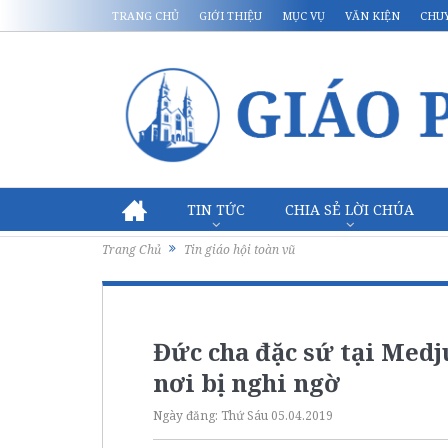
TRANG CHỦ
GIỚI THIỆU
MỤC VỤ
VĂN KIỆN
CHU
TIN TỨC
CHIA SẺ LỜI CHÚA
Trang Chủ
Tin giáo hội toàn vũ
Đức cha đặc sứ tại Medj
nơi bị nghi ngờ
Ngày đăng:
Thứ Sáu 05.04.2019