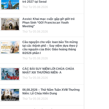
trẻ 2027 tại Seoul
Thứ Tư 05.08.2026
Assisi: Khai mạc cuộc gặp gỡ giới trẻ
Phan Sinh “GO! Franciscan Youth
Meeting”
Thứ Tư 05.08.2026
Cầu nguyện cho việc loan báo Tin mừng
tại các thành phố – Suy niệm dựa theo ý
cầu nguyện của Đức Giáo hoàng tháng
8/2026 phần I
Thứ Tư 05.08.2026
CÁC BÀI SUY NIỆM LỜI CHÚA CHÚA
NHẬT XIX THƯỜNG NIÊN- A
Thứ Tư 05.08.2026
06.08.2026 – Thứ Năm Tuần XVIII Thường
Niên: Lễ Chúa Hiển Dung
Thứ Tư 05.08.2026