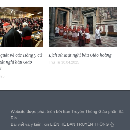
 quát về các Hồng y cử
Lịch sử Mật nghị bầu Giáo hoàng
Mật nghị bầu Giáo
Thứ Tư 30.04.2025
7
025
,
Website được phát triển bởi Ban Truyền Thông Giáo phận Bà
Rịa.
Bài viết và ý kiến, xin
LIÊN HỆ BAN TRUYỀN THÔNG