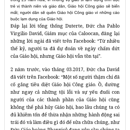
trẻ vị thành niên và giáo dân, Giáo hội Công giáo sẽ biến
mất; người dân sẽ quên Giáo hội Công giáo vì những cáo
buộc lạm dụng của Giáo hội.
Đáp lại lời tổng thống Duterte, Đức cha Pablo
Virgilio David, Giám mục của Caloocan, đăng lại
những lời ngài đã viết trên Facebook: “Từ nhiều
thế kỷ, người ta đã dự đoán về ngày chấm dứt
của Giáo hội, nhưng Giáo hội vẫn tồn tại”.
2 năm trước, vào tháng 03.2017, Đức cha David
đã viết trên Facebook: “Một số người thậm chí đã
cố gắng tiêu diệt Giáo hội Công giáo. Ồ, dường
như ngay cả những tội lỗi và sự yếu đuối con
người của các thành phần của Giáo hội cũng
không thể phá hủy Giáo hội, bao lâu chúng ta có
đủ khiêm tốn để thừa nhận những hành động sai
trái đó và làm điều gì đó để sửa chữa chúng, như
Đức Giáo hoàng Phanxicô đang yêu cầu chúng ta