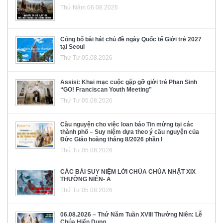
Thứ Năm 06.08.2026
Công bố bài hát chủ đề ngày Quốc tế Giới trẻ 2027
tại Seoul
Thứ Tư 05.08.2026
Assisi: Khai mạc cuộc gặp gỡ giới trẻ Phan Sinh
“GO! Franciscan Youth Meeting”
Thứ Tư 05.08.2026
Cầu nguyện cho việc loan báo Tin mừng tại các
thành phố – Suy niệm dựa theo ý cầu nguyện của
Đức Giáo hoàng tháng 8/2026 phần I
Thứ Tư 05.08.2026
CÁC BÀI SUY NIỆM LỜI CHÚA CHÚA NHẬT XIX
THƯỜNG NIÊN- A
Thứ Tư 05.08.2026
06.08.2026 – Thứ Năm Tuần XVIII Thường Niên: Lễ
Chúa Hiển Dung