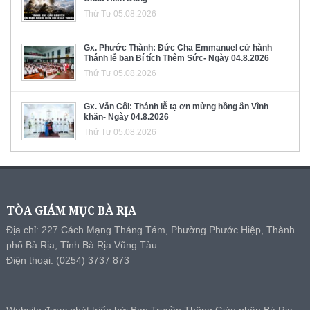
Thứ Tư 05.08.2026
Gx. Phước Thành: Đức Cha Emmanuel cử hành
Thánh lễ ban Bí tích Thêm Sức- Ngày 04.8.2026
Thứ Tư 05.08.2026
Gx. Văn Côi: Thánh lễ tạ ơn mừng hồng ân Vĩnh
khấn- Ngày 04.8.2026
Thứ Tư 05.08.2026
TÒA GIÁM MỤC BÀ RỊA
Địa chỉ: 227 Cách Mạng Tháng Tám, Phường Phước Hiệp, Thành
phố Bà Rịa, Tỉnh Bà Rịa Vũng Tàu.
Điện thoại: (0254) 3737 873
Website được phát triển bởi Ban Truyền Thông Giáo phận Bà Rịa.