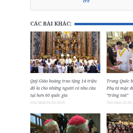
trẻ
CÁC BÀI KHÁC:
Quỹ Giáo hoàng trao tặng 14 triệu
Trung Quốc 
đô la cho những người có nhu cầu
Phụ tá mặc dù
tại hơn 60 quốc gia
“trống toà”
Chủ Nhật 04.05.2025
Thứ Năm 01.05