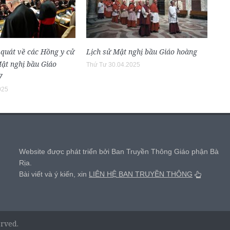
 quát về các Hồng y cử
Lịch sử Mật nghị bầu Giáo hoàng
Mật nghị bầu Giáo
Thứ Tư 30.04.2025
7
025
,
Website được phát triển bởi Ban Truyền Thông Giáo phận Bà
Rịa.
Bài viết và ý kiến, xin
LIÊN HỆ BAN TRUYỀN THÔNG
erved.