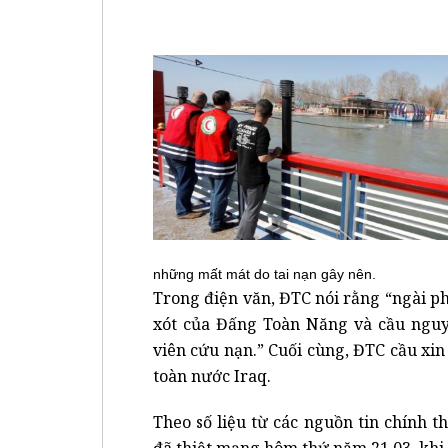
những mất mát do tai nạn gây nên.
Trong điện văn, ĐTC nói rằng “ngài 
xót của Đấng Toàn Năng và cầu nguy
viên cứu nạn.” Cuối cùng, ĐTC cầu xin
toàn nước Iraq.
Theo số liệu từ các nguồn tin chính t
đã thiệt mạng hôm thứ năm 21.03, khi