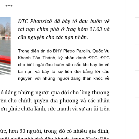
***
ĐTC Phanxicô đã bày tỏ đau buồn về
tai nạn chìm phà ở Iraq hôm 21.03 và
cầu nguyện cho các nạn nhân.
Trong điện tín do ĐHY Pietro Parolin, Quốc Vụ
Khanh Tòa Thánh, ký nhân danh ĐTC, ĐTC
cho biết ngài đau buồn sâu sắc khi hay tin về
tai nạn và bày tỏ sự liên đới bằng lời cầu
nguyện với những người đang than khóc về
phó dâng những người qua đời cho lòng thương
ện cho chính quyền địa phương và các nhân
 ơn phúc chữa lành, sức mạnh và sự an ủi trên
hức, hơn 90 người, trong đó có nhiều gia đình,
 một chiếc phà chở đầy khách, trong Ngày Đầu