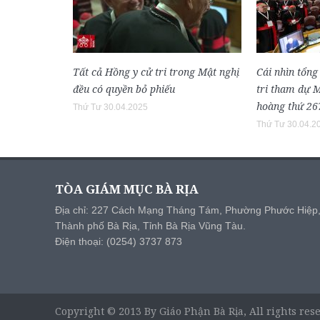
Tất cả Hồng y cử tri trong Mật nghị
Cái nhìn tổng
đều có quyền bỏ phiếu
tri tham dự 
hoàng thứ 26
Thứ Tư 30.04.2025
Thứ Tư 30.04.2
TÒA GIÁM MỤC BÀ RỊA
Địa chỉ: 227 Cách Mạng Tháng Tám, Phường Phước Hiệp
Thành phố Bà Rịa, Tỉnh Bà Rịa Vũng Tàu.
Điện thoại: (0254) 3737 873
Copyright © 2013 By Giáo Phận Bà Rịa, All rights res