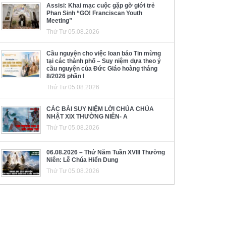
Assisi: Khai mạc cuộc gặp gỡ giới trẻ
Phan Sinh “GO! Franciscan Youth
Meeting”
Thứ Tư 05.08.2026
Cầu nguyện cho việc loan báo Tin mừng
tại các thành phố – Suy niệm dựa theo ý
cầu nguyện của Đức Giáo hoàng tháng
8/2026 phần I
Thứ Tư 05.08.2026
CÁC BÀI SUY NIỆM LỜI CHÚA CHÚA
NHẬT XIX THƯỜNG NIÊN- A
Thứ Tư 05.08.2026
06.08.2026 – Thứ Năm Tuần XVIII Thường
Niên: Lễ Chúa Hiển Dung
Thứ Tư 05.08.2026