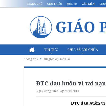
TRANG CHỦ
GIỚI THIỆU
MỤC VỤ
VĂN KIỆN
CHU
TIN TỨC
CHIA SẺ LỜI CHÚA
Trang Chủ
Tin giáo hội toàn vũ
ĐTC đau buồn vì tai nạn
Ngày đăng:
Thứ Bảy 23.03.2019
ĐTC đau buồn vì 