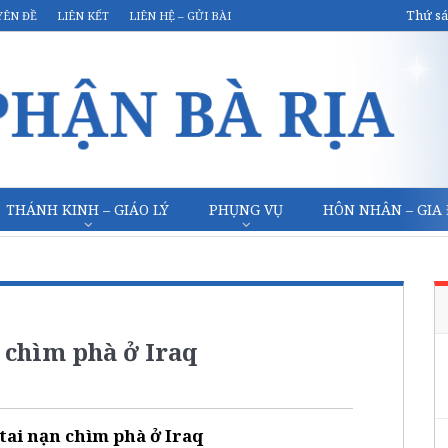
Thứ sá
YÊN ĐỀ
LIÊN KẾT
LIÊN HỆ – GỬI BÀI
THÁNH KINH – GIÁO LÝ
PHỤNG VỤ
HÔN NHÂN – GIA
 chìm phà ở Iraq
tai nạn chìm phà ở Iraq