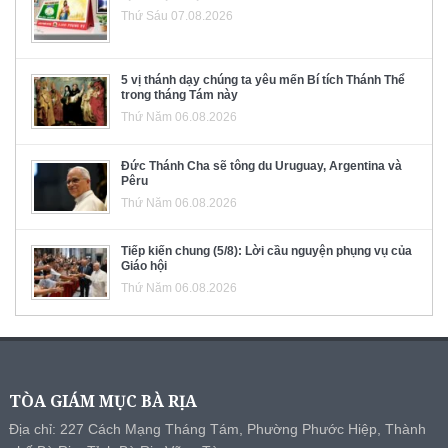
Thứ Sáu 07.08.2026
5 vị thánh dạy chúng ta yêu mến Bí tích Thánh Thể
trong tháng Tám này
Thứ Năm 06.08.2026
Đức Thánh Cha sẽ tông du Uruguay, Argentina và
Pêru
Thứ Năm 06.08.2026
Tiếp kiến chung (5/8): Lời cầu nguyện phụng vụ của
Giáo hội
Thứ Năm 06.08.2026
TÒA GIÁM MỤC BÀ RỊA
Địa chỉ: 227 Cách Mạng Tháng Tám, Phường Phước Hiệp, Thành