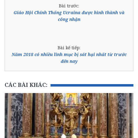
Bài trước:
Giáo Hội Chính Thống Ucraina được hình thành và
công nhận
Bài kế tiếp:
Năm 2018 có nhiều linh mục bị sát hại nhất từ trước
đến nay
CÁC BÀI KHÁC: