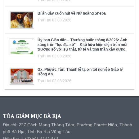
Thứ Hai 03.08.2026
Bí ẩn đầy cuốn hút về Nữ hoàng Sheba
Thứ Hai 03.08.2026
Ủy ban Giáo dân – Thường huấn tháng 8/2026: Ánh
sáng trên “lục địa số” – Kitô hữu hiện diện trên môi
trường số với sự thật, tử tế và tinh thần xây dựng
Thứ Hai 03.08.2026
Gx. Phước Tân: Thánh lễ tạ ơn tốt nghiệp Giáo lý
Hồng Ân
Thứ Hai 03.08.2026
TÒA GIÁM MỤC BÀ RỊA
Địa chỉ: 227 Cách Mạng Tháng Tám, Phường Phước Hiệp, Thành
phố Bà Rịa, Tỉnh Bà Rịa Vũng Tàu.
Điện thoại: (0254) 3737 873