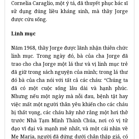
Cornelia Caraglio, một ý tá, đã thuyết phục bác sĩ
sử dụng đúng liều kháng sinh, mà thầy Jorge
được cứu sống.
Linh mục
Năm 1968, thầy Jorge được lãnh nhận thiên chức
linh mục. Trong ngày đó, bà của cha Jorge đã
trao cho cha Jorge một lá thư và vị linh mục trẻ
đã giữ trong sách nguyện của mình; trong lá thư
đó bà của cha nói với tất cả các cháu: “Chúng ta
đã có một cuộc sống lâu dài và hạnh phúc.
Nhưng nếu một ngày mà nỗi đau, bệnh tật hay
việc mất một người thân yêu khiến cho các cháu
bị thất vọng, các cháu hãy nhớ rằng một hơi thở
trước Nhà Tạm Mình Thánh Chúa, nơi có vị tử
đạo vĩ đại và mạnh mẽ nhất, và một cái nhìn về
Mẹ Maria, người đã đứng dưới chân thập giá, có