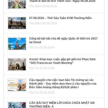
Thánh lễ ban Bí tích Thêm Sức- Ngày 06.08.2026
Thứ Năm 06.08.2026
07.08.2026 – Thứ Sáu Tuần XVIII Thường Niên
Thứ Năm 06.08.2026
Công bố bài hát chủ đề ngày Quốc tế Giới trẻ 2027
tại Seoul
Thứ Tư 05.08.2026
Assisi: Khai mạc cuộc gặp gỡ giới trẻ Phan Sinh
“GO! Franciscan Youth Meeting”
Thứ Tư 05.08.2026
Cầu nguyện cho việc loan báo Tin mừng tại các
thành phố – Suy niệm dựa theo ý cầu nguyện của
Đức Giáo hoàng tháng 8/2026 phần I
Thứ Tư 05.08.2026
CÁC BÀI SUY NIỆM LỜI CHÚA CHÚA NHẬT XIX
THƯỜNG NIÊN- A