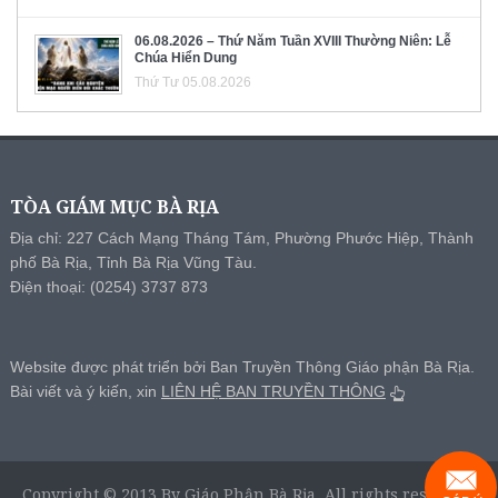
06.08.2026 – Thứ Năm Tuần XVIII Thường Niên: Lễ
Chúa Hiển Dung
Thứ Tư 05.08.2026
TÒA GIÁM MỤC BÀ RỊA
Địa chỉ: 227 Cách Mạng Tháng Tám, Phường Phước Hiệp, Thành
phố Bà Rịa, Tỉnh Bà Rịa Vũng Tàu.
Điện thoại: (0254) 3737 873
Website được phát triển bởi Ban Truyền Thông Giáo phận Bà Rịa.
Bài viết và ý kiến, xin
LIÊN HỆ BAN TRUYỀN THÔNG
Copyright © 2013 By Giáo Phận Bà Rịa, All rights reserved.