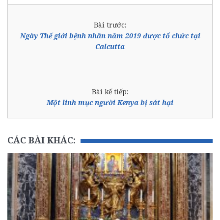
Bài trước:
Ngày Thế giới bệnh nhân năm 2019 được tổ chức tại
Calcutta
Bài kế tiếp:
Một linh mục người Kenya bị sát hại
CÁC BÀI KHÁC: