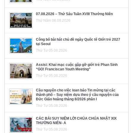
07.08.2026 – Thứ Sáu Tuần XVIII Thường Niên
Thứ Năm 06.08.2026
Công bố bài hát chủ đề ngày Quốc tế Giới trẻ 2027
tại Seoul
Thứ Tư 05.08.2026
Assisi: Khai mạc cuộc gặp gỡ giới trẻ Phan Sinh
“GO! Franciscan Youth Meeting”
Thứ Tư 05.08.2026
Cầu nguyện cho việc loan báo Tin mừng tại các
thành phố – Suy niệm dựa theo ý cầu nguyện của
Đức Giáo hoàng tháng 8/2026 phần I
Thứ Tư 05.08.2026
CÁC BÀI SUY NIỆM LỜI CHÚA CHÚA NHẬT XIX
THƯỜNG NIÊN- A
Thứ Tư 05.08.2026