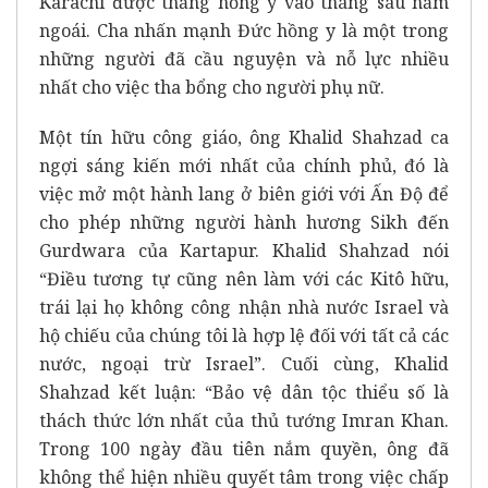
Karachi được thăng hồng y vào tháng sáu năm
ngoái. Cha nhấn mạnh Đức hồng y là một trong
những người đã cầu nguyện và nỗ lực nhiều
nhất cho việc tha bổng cho người phụ nữ.
Một tín hữu công giáo, ông Khalid Shahzad ca
ngợi sáng kiến mới nhất của chính phủ, đó là
việc mở một hành lang ở biên giới với Ấn Độ để
cho phép những người hành hương Sikh đến
Gurdwara của Kartapur. Khalid Shahzad nói
“Điều tương tự cũng nên làm với các Kitô hữu,
trái lại họ không công nhận nhà nước Israel và
hộ chiếu của chúng tôi là hợp lệ đối với tất cả các
nước, ngoại trừ Israel”. Cuối cùng, Khalid
Shahzad kết luận: “Bảo vệ dân tộc thiểu số là
thách thức lớn nhất của thủ tướng Imran Khan.
Trong 100 ngày đầu tiên nắm quyền, ông đã
không thể hiện nhiều quyết tâm trong việc chấp