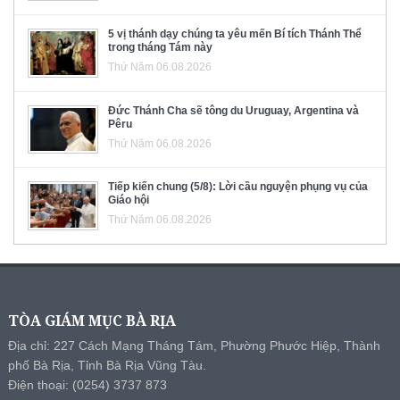
5 vị thánh dạy chúng ta yêu mến Bí tích Thánh Thể
trong tháng Tám này
Thứ Năm 06.08.2026
Đức Thánh Cha sẽ tông du Uruguay, Argentina và
Pêru
Thứ Năm 06.08.2026
Tiếp kiến chung (5/8): Lời cầu nguyện phụng vụ của
Giáo hội
Thứ Năm 06.08.2026
TÒA GIÁM MỤC BÀ RỊA
Địa chỉ: 227 Cách Mạng Tháng Tám, Phường Phước Hiệp, Thành
phố Bà Rịa, Tỉnh Bà Rịa Vũng Tàu.
Điện thoại: (0254) 3737 873