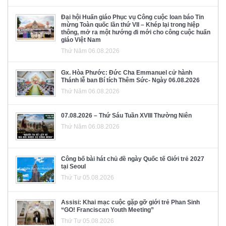
Đại hội Huấn giáo Phục vụ Công cuộc loan báo Tin
mừng Toàn quốc lần thứ VII – Khép lại trong hiệp
thông, mở ra một hướng đi mới cho công cuộc huấn
giáo Việt Nam
Thứ Năm 06.08.2026
Gx. Hòa Phước: Đức Cha Emmanuel cử hành
Thánh lễ ban Bí tích Thêm Sức- Ngày 06.08.2026
Thứ Năm 06.08.2026
07.08.2026 – Thứ Sáu Tuần XVIII Thường Niên
Thứ Năm 06.08.2026
Công bố bài hát chủ đề ngày Quốc tế Giới trẻ 2027
tại Seoul
Thứ Tư 05.08.2026
Assisi: Khai mạc cuộc gặp gỡ giới trẻ Phan Sinh
“GO! Franciscan Youth Meeting”
Thứ Tư 05.08.2026