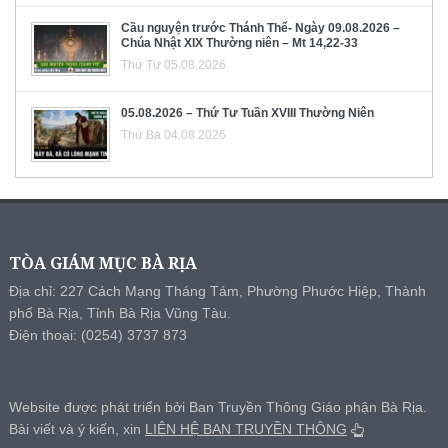
Cầu nguyện trước Thánh Thể- Ngày 09.08.2026 –
Chúa Nhật XIX Thường niên – Mt 14,22-33
Thứ Tư 05.08.2026
05.08.2026 – Thứ Tư Tuần XVIII Thường Niên
Thứ Ba 04.08.2026
TÒA GIÁM MỤC BÀ RỊA
Địa chỉ: 227 Cách Mạng Tháng Tám, Phường Phước Hiệp, Thành
phố Bà Rịa, Tỉnh Bà Rịa Vũng Tàu.
Điện thoại: (0254) 3737 873
Website được phát triển bởi Ban Truyền Thông Giáo phận Bà Rịa.
Bài viết và ý kiến, xin
LIÊN HỆ BAN TRUYỀN THÔNG