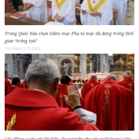
Trung Quốc bầu chọn Giám mục Phụ tá mặc dù đang trong thời
gian “trống toà”
Thứ Năm 01.05.2025
Các Hồng y xin các tín hữu cầu nguyện cho các ngài trong việc