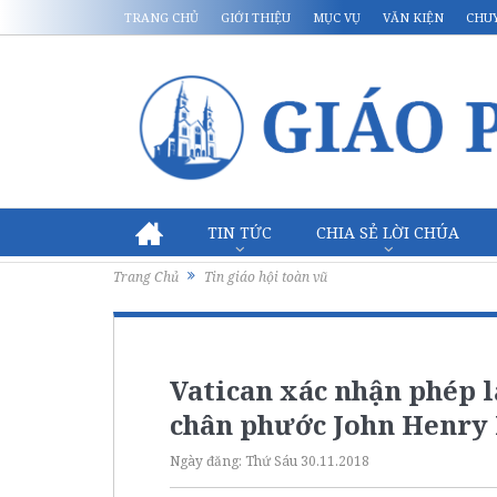
TRANG CHỦ
GIỚI THIỆU
MỤC VỤ
VĂN KIỆN
CHU
TIN TỨC
CHIA SẺ LỜI CHÚA
Trang Chủ
Tin giáo hội toàn vũ
Vatican xác nhận phép l
chân phước John Henr
Ngày đăng:
Thứ Sáu 30.11.2018