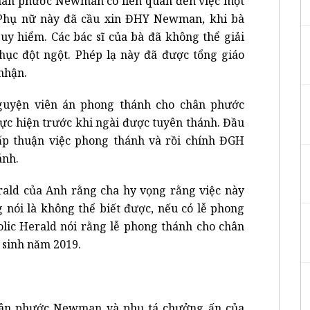
 chân phước Newman có liên quan đến việc một
 Phụ nữ này đã cầu xin ĐHY Newman, khi bà
y hiểm. Các bác sĩ của bà đã không thể giải
 phục đột ngột. Phép lạ này đã được tổng giáo
nhận.
nguyện viên án phong thánh cho chân phước
ực hiện trước khi ngài được tuyên thánh. Đầu
ấp thuận việc phong thánh và rồi chính ĐGH
ánh.
erald của Anh rằng cha hy vọng rằng việc này
 nói là không thể biết được, nếu có lễ phong
holic Herald nói rằng lễ phong thánh cho chân
 sinh năm 2019.
chân phước Newman và phụ tá chưởng ấn của