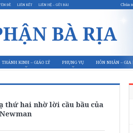
Chúa n
YÊN ĐỀ
LIÊN KẾT
LIÊN HỆ – GỬI BÀI
THÁNH KINH – GIÁO LÝ
PHỤNG VỤ
HÔN NHÂN – GIA
ạ thứ hai nhờ lời cầu bầu của
y Newman