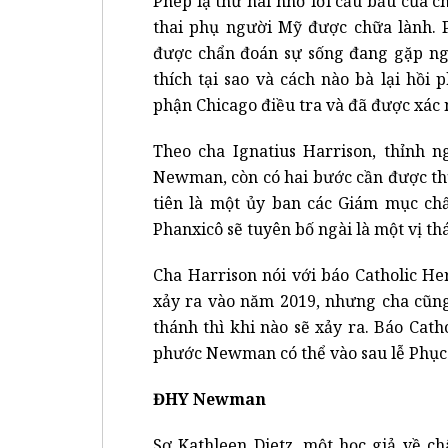
Phép lạ thứ hai nhờ lời cầu bầu của
thai phụ người Mỹ được chữa lành.
được chẩn đoán sự sống đang gặp ngu
thích tại sao và cách nào bà lại hồi
phận Chicago điều tra và đã được xác 
Theo cha Ignatius Harrison, thỉnh 
Newman, còn có hai bước cần được th
tiên là một ủy ban các Giám mục ch
Phanxicô sẽ tuyên bố ngài là một vị th
Cha Harrison nói với báo Catholic H
xảy ra vào năm 2019, nhưng cha cũng
thánh thì khi nào sẽ xảy ra. Báo Cat
phước Newman có thể vào sau lễ Phục
ĐHY Newman
Sơ Kathleen Dietz, một học giả về 