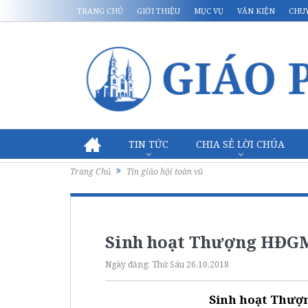
TRANG CHỦ
GIỚI THIỆU
MỤC VỤ
VĂN KIỆN
CHU
TIN TỨC
CHIA SẺ LỜI CHÚA
Trang Chủ
Tin giáo hội toàn vũ
Sinh hoạt Thượng HĐGM 
Ngày đăng:
Thứ Sáu 26.10.2018
Sinh hoạt Thượn