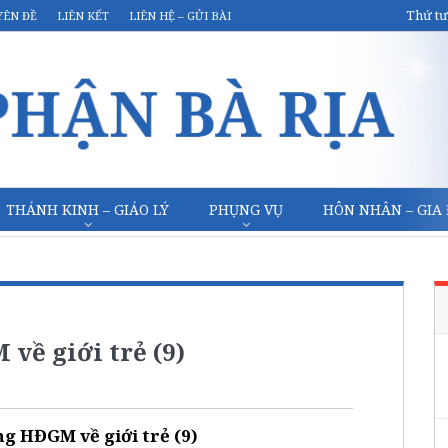
Thứ tư
YÊN ĐỀ
LIÊN KẾT
LIÊN HỆ – GỬI BÀI
THÁNH KINH – GIÁO LÝ
PHỤNG VỤ
HÔN NHÂN – GIA
về giới trẻ (9)
g HĐGM về giới trẻ (9)