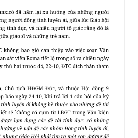
anxicô đã hãm lại xu hướng của những người
ng người đồng tính luyến ái, giữa lúc Giáo hội
g tính dục, và nhiều người tố giác rằng đó là
iữa giáo sĩ và những trẻ nam.
không bao giờ can thiệp vào việc soạn Văn
n sát viên Roma tiết lộ trong số ra chiều ngày
y thứ hai trước đó, 22-10, ĐTC đích thân tham
, Chủ tịch HĐGM Đức, và thuộc Hội đồng 9
 báo ngày 24-10, khi trả lời 1 câu hỏi của ký
tính luyến ái không hề thuộc vào những đề tài
iết sẽ không có cụm từ LBGT trong Văn kiện
được lạm dụng các đề tài tính dục: có những
 hưởng về vấn đề các nhóm Đồng tính luyến ái,
BT, nhưng Giáo Hội phải tìm ra một con đường dễ