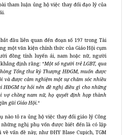
bài tham luận ủng hộ việc thay đổi đạo lý của
ái.
ắt đầu liên quan đến đoạn số 197 trong Tài
rong một văn kiện chính thức của Giáo Hội cụm
ười đồng tính luyến ái, nam hoặc nữ, người
 khẳng định rằng: “
Một số người trẻ LGBT, qua
 phòng Tổng thư ký Thượng HĐGM, muốn được
ội và được cảm nghiệm một sự chăm sóc nhiều
vài HĐGM tự hỏi nên đề nghị điều gì cho những
đôi vợ chồng nam nữ, họ quyết định họp thành
gần gũi Giáo Hội.
“
 nào tỏ ra ủng hộ việc thay đổi giáo lý Công
ả những nghị phụ vốn được biết đến là có lập
i về vấn đề này, như ĐHY Blase Cupich, TGM