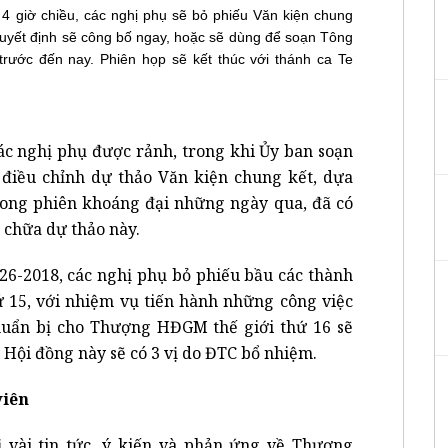
 4 giờ chiều, các nghị phụ sẽ bỏ phiếu Văn kiện chung
yết định sẽ công bố ngay, hoặc sẽ dùng để soạn Tông
ước đến nay. Phiên họp sẽ kết thúc với thánh ca Te
các nghị phụ được rảnh, trong khi Ủy ban soạn
điều chỉnh dự thảo Văn kiện chung kết, dựa
Trong phiên khoáng đại những ngày qua, đã có
 chữa dự thảo này.
26-2018, các nghị phụ bỏ phiếu bầu các thành
15, với nhiệm vụ tiến hành những công việc
huẩn bị cho Thượng HĐGM thế giới thứ 16 sẽ
Hội đồng này sẽ có 3 vị do ĐTC bổ nhiệm.
viên
ị vài tin tức, ý kiến và phản ứng về Thượng