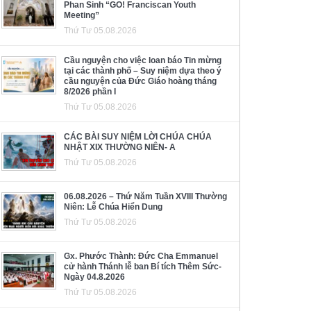
Phan Sinh “GO! Franciscan Youth
Meeting”
Thứ Tư 05.08.2026
Cầu nguyện cho việc loan báo Tin mừng
tại các thành phố – Suy niệm dựa theo ý
cầu nguyện của Đức Giáo hoàng tháng
8/2026 phần I
Thứ Tư 05.08.2026
CÁC BÀI SUY NIỆM LỜI CHÚA CHÚA
NHẬT XIX THƯỜNG NIÊN- A
Thứ Tư 05.08.2026
06.08.2026 – Thứ Năm Tuần XVIII Thường
Niên: Lễ Chúa Hiển Dung
Thứ Tư 05.08.2026
Gx. Phước Thành: Đức Cha Emmanuel
cử hành Thánh lễ ban Bí tích Thêm Sức-
Ngày 04.8.2026
Thứ Tư 05.08.2026