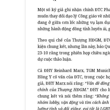
Một số ký giả ghi nhận chính ĐTC Ph
muốn thay đổi đạo lý Công giáo về nhữ
đang ở giữa cơn lốc những vụ lạm dụn
những hành động đồng tính luyến ái, g
Theo qui chế của Thượng HĐGM, ĐTC 
kiện chung kết, nhưng lần này, báo Qua
23-10 rằng trong phiên họp chiều ngà
dự cuộc thảo luận.
Cả ĐHY Reinhard Marx, TGM Munich
Hồng Y cố vấn của ĐTC, trong cuộc họp
giả, ĐHY Marx nói rằng: “
Vấn đề đồng 
chính của Thượng HĐGM.
” ĐHY cho b
chung kết và nói thêm rằng: “
Không 
nhóm lobby, vận động và tìm cách ảnh
lưỡng tính và đổi giống, gọi tắt là LG