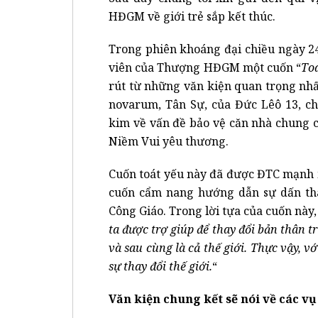
HĐGM về giới trẻ sắp kết thúc.
Trong phiên khoáng đại chiều ngày 24
viên của Thượng HĐGM một cuốn “
Toá
rút từ những văn kiện quan trọng nhấ
novarum, Tân Sự, của Đức Lêô 13, c
kim về vấn đề bảo vệ căn nhà chung c
Niềm Vui yêu thương.
Cuốn toát yếu này đã được ĐTC mạnh 
cuốn cẩm nang hướng dẫn sự dấn thâ
Công Giáo. Trong lời tựa của cuốn này, 
ta được trợ giúp để thay đổi bản thân t
và sau cùng là cả thế giới. Thực vậy, 
sự thay đổi thế giới.
“
Văn kiện chung kết sẽ nói về các v